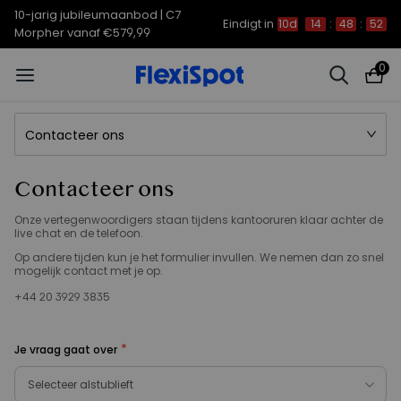
10-jarig jubileumaanbod | C7
Eindigt in
10d
14
:
48
:
52
Morpher vanaf €579,99
0
Contacteer ons
Contacteer ons
Onze vertegenwoordigers staan tijdens kantooruren klaar achter de
live chat en de telefoon.
Op andere tijden kun je het formulier invullen. We nemen dan zo snel
mogelijk contact met je op.
+44 20 3929 3835
*
Je vraag gaat over
Selecteer alstublieft