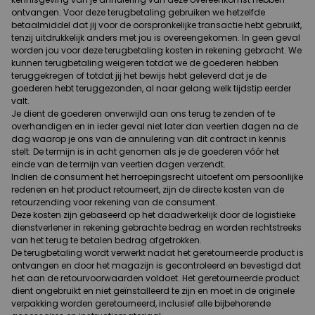
ontvangen. Voor deze terugbetaling gebruiken we hetzelfde
betaalmiddel dat jij voor de oorspronkelijke transactie hebt gebruikt,
tenzij uitdrukkelijk anders met jou is overeengekomen. In geen geval
worden jou voor deze terugbetaling kosten in rekening gebracht. We
kunnen terugbetaling weigeren totdat we de goederen hebben
teruggekregen of totdat jij het bewijs hebt geleverd dat je de
goederen hebt teruggezonden, al naar gelang welk tijdstip eerder
valt.
Je dient de goederen onverwijld aan ons terug te zenden of te
overhandigen en in ieder geval niet later dan veertien dagen na de
dag waarop je ons van de annulering van dit contract in kennis
stelt. De termijn is in acht genomen als je de goederen vóór het
einde van de termijn van veertien dagen verzendt.
Indien de consument het herroepingsrecht uitoefent om persoonlijke
redenen en het product retourneert, zijn de directe kosten van de
retourzending voor rekening van de consument.
Deze kosten zijn gebaseerd op het daadwerkelijk door de logistieke
dienstverlener in rekening gebrachte bedrag en worden rechtstreeks
van het terug te betalen bedrag afgetrokken.
De terugbetaling wordt verwerkt nadat het geretourneerde product is
ontvangen en door het magazijn is gecontroleerd en bevestigd dat
het aan de retourvoorwaarden voldoet. Het geretourneerde product
dient ongebruikt en niet geïnstalleerd te zijn en moet in de originele
verpakking worden geretourneerd, inclusief alle bijbehorende