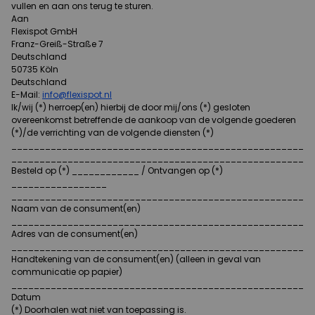
vullen en aan ons terug te sturen.
Aan
Flexispot GmbH
Franz-Greiß-Straße 7
Deutschland
50735 Köln
Deutschland
E-Mail:
info@flexispot.nl
Ik/wij (*) herroep(en) hierbij de door mij/ons (*) gesloten
overeenkomst betreffende de aankoop van de volgende goederen
(*)/de verrichting van de volgende diensten (*)
______________________________________________________
______________________________________________________
Besteld op (*) ____________ / Ontvangen op (*)
_________________
______________________________________________________
Naam van de consument(en)
______________________________________________________
Adres van de consument(en)
______________________________________________________
Handtekening van de consument(en) (alleen in geval van
communicatie op papier)
______________________________________________________
Datum
(*) Doorhalen wat niet van toepassing is.