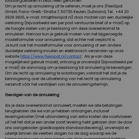
laatste goederen in bezit heeft genomen.
Om je recht op annulering uit te oefenen, moet je ons (FlexiSpot
GmbH, Franz-Greiß-Straße 7, 50735 Keulen, Duitsland, Tel.: +44 20
3929 3835, e-mail: info@flexispot.nl) door middel van een duidelijke
verklaring (bijvoorbeeld een per post verstuurde brief of e-mail) op
de hoogte stellen van je beslissing om deze overeenkomst te
annuleren. Hiervoor kun je gebruik maken van het bijgevoegde
modelformulier voor annulering, dat echter niet verplicht is.
Je kunt ook het modelformulier voor annulering of een andere
duidelijke verklaring invullen en elektronisch verzenden op onze
website
https://www.flexispot.nl/contact
. Als je van deze
mogelijkheid gebruik maakt, ontvang je onverwijld (bijvoorbeeld per
e-mail) de aanvraag om je beslissing tot annulering te bevestigen.
Om de recht op annulering te waarborgen, volstaat het dat je de
kennisgeving over de uitoefening van het recht op annulering
verzendt vóór het verstrijken van de annuleringstermijn.
Gevolgen van de annulering
Als je deze overeenkomst annuleert, moeten we alle betalingen
terugbetalen die we van je hebben ontvangen, inclusief
leveringskosten (met uitzondering van extra kosten die voortvloeien
uit het feit dat je een ander soort levering hebt gekozen dan de door
ons aangeboden goedkoopste standaardlevering), onverwijld en
uiterlijk binnen de veertien dagen na de dag waarop we de
kennisgeving van je annulering van deze overeenkomst hebben