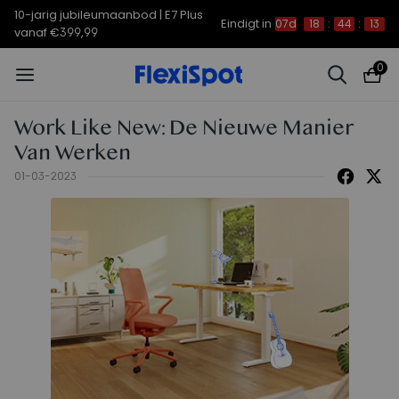
10-jarig jubileumaanbod | E7 Plus
Eindigt in
07d
18
:
44
:
13
vanaf €399,99
0
Work Like New: De Nieuwe Manier
Van Werken
01-03-2023