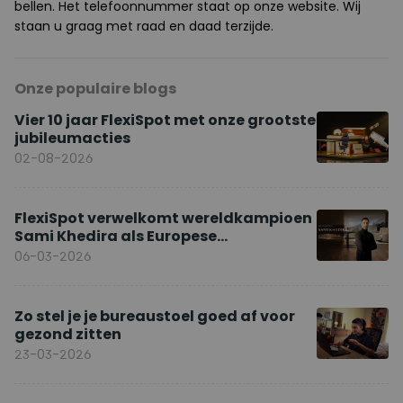
bellen. Het telefoonnummer staat op onze website. Wij
staan u graag met raad en daad terzijde.
Onze populaire blogs
Vier 10 jaar FlexiSpot met onze grootste
jubileumacties
02-08-2026
FlexiSpot verwelkomt wereldkampioen
Sami Khedira als Europese
merkambassadeur
06-03-2026
Zo stel je je bureaustoel goed af voor
gezond zitten
23-03-2026