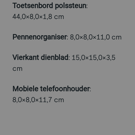
Toetsenbord polssteun
:
44,0×8,0×1,8 cm
Pennenorganiser
: 8,0×8,0×11,0 cm
Vierkant dienblad
: 15,0×15,0×3,5
cm
Mobiele telefoonhouder
:
8,0×8,0×11,7 cm