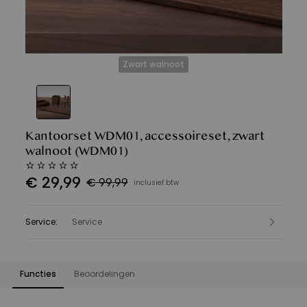
Zwart walnoot
Kantoorset WDM01, accessoireset, zwart
walnoot
(WDM01)
€
29
,
99
€ 99,99
inclusief btw
Service
:
Service
Functies
Beoordelingen
Functies