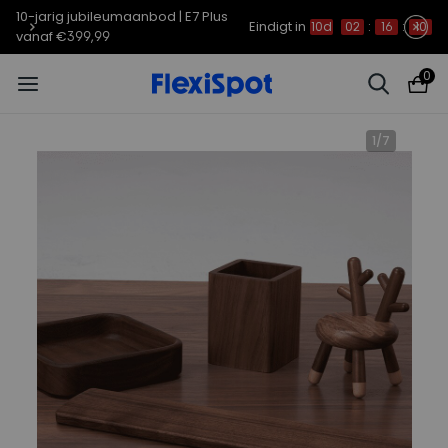
10-jarig jubileumaanbod | E7 Plus
Eindigt in
10d
02
:
16
:
10
vanaf €399,99
0
1
/
7