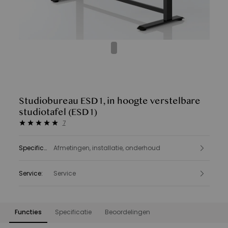
Studiobureau ESD1, in hoogte verstelbare
studiotafel
(ESD1)
7
Specificatie
Afmetingen, installatie, onderhoud
:
Service
:
Service
Functies
Specificatie
Beoordelingen