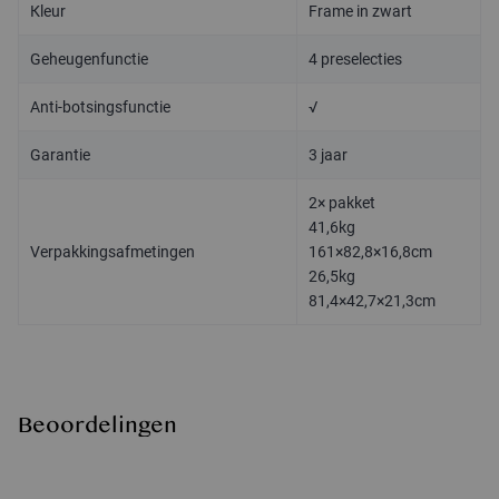
Kleur
Frame in zwart
Geheugenfunctie
4 preselecties
Anti-botsingsfunctie
√
Garantie
3 jaar
2× pakket
41,6kg
Verpakkingsafmetingen
161×82,8×16,8cm
26,5kg
81,4×42,7×21,3cm
Beoordelingen