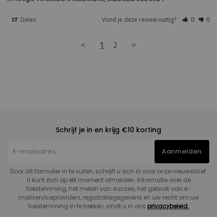
Delen
Vond je deze review nuttig?
0
0
<
1
2
>
Schrijf je in en krijg €10 korting
Aanmelden
Door dit formulier in te vullen, schrijft u zich in voor onze nieuwsbrief.
U kunt zich op elk moment afmelden. Informatie over de
toestemming, het meten van succes, het gebruik van e-
mailserviceproviders, registratiegegevens en uw recht om uw
toestemming in te trekken, vindt u in ons
privacybeleid.