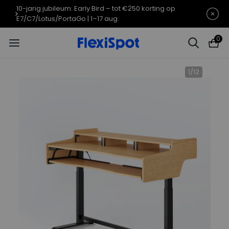
10-jarig jubileumaanbod | E7 Plus
Eindigt in
10d
03
:
34
:
19
vanaf €399,99
0
1
/
12