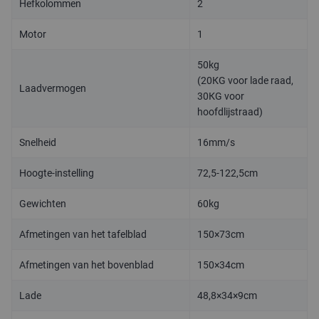
Hefkolommen
2
Motor
1
50kg
(20KG voor lade raad,
Laadvermogen
30KG voor
hoofdlijstraad)
Snelheid
16mm/s
Hoogte-instelling
72,5-122,5cm
Gewichten
60kg
Afmetingen van het tafelblad
150×73cm
Afmetingen van het bovenblad
150×34cm
Lade
48,8×34×9cm