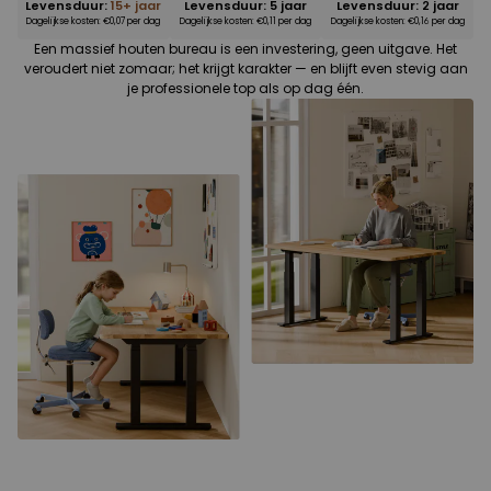
Levensduur:
15+ jaar
Levensduur: 5 jaar
Levensduur: 2 jaar
Dagelijkse kosten: €0,07 per dag
Dagelijkse kosten: €0,11 per dag
Dagelijkse kosten: €0,16 per dag
Een massief houten bureau is een investering, geen uitgave. Het
veroudert niet zomaar; het krijgt karakter — en blijft even stevig aan
je professionele top als op dag één.