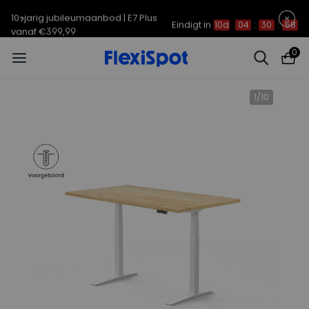
10-jarig jubileumaanbod | E7 Plus
Eindigt in
10d
04
:
30
:
57
vanaf €399,99
0
1
/
10