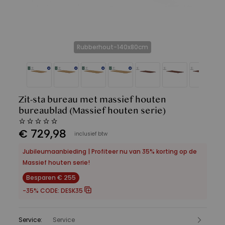
Rubberhout-140x80cm
Zit-sta bureau met massief houten
bureaublad
(Massief houten serie)
€
729
,
98
inclusief btw
Jubileumaanbieding | Profiteer nu van 35% korting op de
Massief houten serie!
Besparen € 255
-35% CODE:
DESK35
Service
:
Service