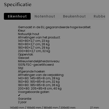
Specificatie
Eikenhout
Notenhout
Beukenhout
Rubber
Gemaakt in de EU, gegarandeerde hoge kwaliteit.
Kleur
:
Natuurlijk hout
Afmetingen van het product
:
140×80×2,7 cm, 23 kg
160×80×2,7 cm, 26 kg
180×80×2,7 cm, 29 kg
200×80×2,7 cm, 32 kg
Oppervlak
:
Gewaxt
Milieuvriendelijkheidsniveau
:
100% FSC-gecertificeerd
Stijl
:
Afgeronde hoeken
Afmetingen van de verpakking
:
140×80: 145×85×8 cm, 28 kg
160×80: 165×85×8 cm, 32 kg
180×80: 185×85×8 cm, 36 kg
200×80: 205×85×8 cm, 40 kg
Voorgeboorde gaten
:
✔
Garantie
:
2 jaar