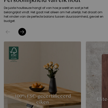
Persoonlijkheid van elk hout
De juiste houtkeuze hangt af van hoe je werkt en wat je het
belangrijkst vindt. Het gaat niet alleen om het uiterlijk; het draait om
het vinden van de perfecte balans tussen duurzaamheid, gevoel en
budget.
100% FSC-gecertificeerd
Elit
eiken