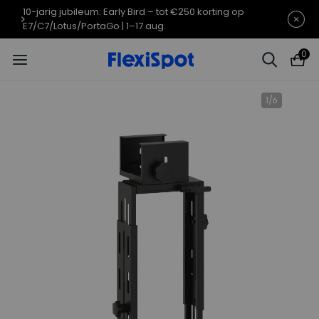
10-jarig jubileumaanbod | E7 Plus
Eindigt in
09d
08
:
50
:
38
vanaf €399,99
0
1
/
6