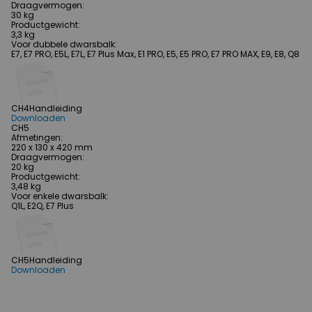
Draagvermogen
:
30 kg
Productgewicht
:
3,3 kg
Voor dubbele dwarsbalk
:
E7, E7 PRO, E5L, E7L, E7 Plus Max, E1 PRO, E5, E5 PRO, E7 PRO MAX, E9, E8, Q8
CH4
Handleiding
Downloaden
CH5
Afmetingen
:
220 x 130 x 420 mm
Draagvermogen
:
20 kg
Productgewicht
:
3,48 kg
Voor enkele dwarsbalk
:
Q1L, E2Q, E7 Plus
CH5
Handleiding
Downloaden