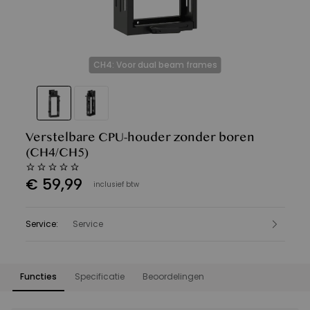
CH4: Voor dual beam frames
Verstelbare CPU-houder zonder boren
(CH4/CH5)
€
59
,
99
inclusief btw
Service
:
Service
Functies
Specificatie
Beoordelingen
Functies