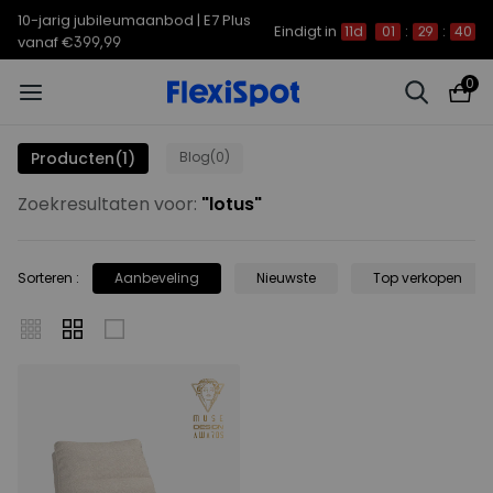
10-jarig jubileumaanbod | E7 Plus
Eindigt in
11d
01
:
29
:
40
vanaf €399,99
0
Producten
(1)
Blog
(0)
Zoekresultaten voor:
"
lotus
"
Sorteren
:
Aanbeveling
Nieuwste
Top verkopen