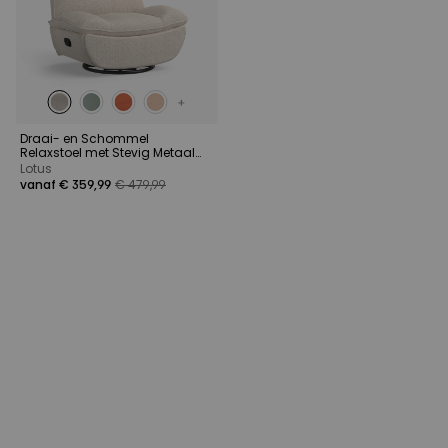
Draai- en Schommel
Relaxstoel met Stevig Metaal
Onderstel
Lotus
vanaf € 359,99
€ 479,99