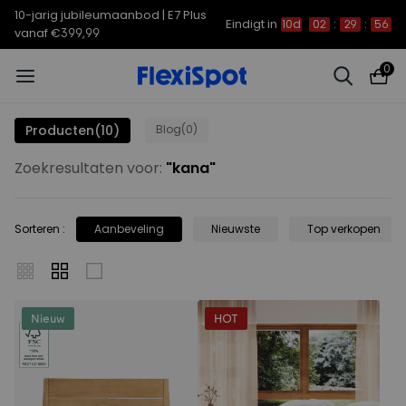
10-jarig jubileumaanbod | E7 Plus
Eindigt in
10d
02
:
29
:
56
vanaf €399,99
0
Producten
(10)
Blog
(0)
Zoekresultaten voor:
"
kana
"
Sorteren
:
Aanbeveling
Nieuwste
Top verkopen
Nieuw
HOT