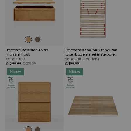
Japandi basislade van
Ergonomische beukenhouten
massief hout
lattenbodem met instelbare
middenzone
Kana lade
Kana lattenbodem
€ 299,99
€ 319,99
€ 199,99
Nieuw
Nieuw