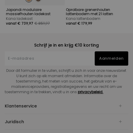
Japandi modulaire
Oprolbare grenenhouten
massiefhouten ladekast
lattenbodem met 21 latten
Kana ladekast
Kana lattenbodem
vanaf € 739,97
€ 859,97
vanaf € 179,99
Schrijf je in en krijg €10 korting
Aanmelden
Door dit formulier in te vullen, schrijft u zich in voor onze nieuwsbrief.
U kunt zich op elk moment afmelden. Informatie over de
toestemming, het meten van succes, het gebruik van e-
mailserviceproviders, registratiegegevens en uw recht om uw
toestemming in te trekken, vindt u in ons
privacybeleid.
Klantenservice
Juridisch