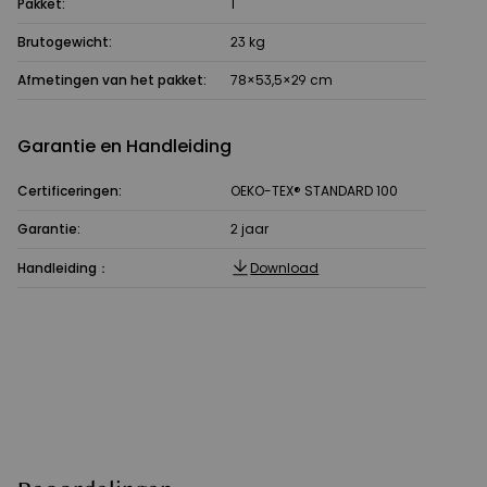
Pakket:
1
Brutogewicht:
23 kg
Afmetingen van het pakket:
78×53,5×29 cm
Garantie en Handleiding
Certificeringen:
OEKO-TEX® STANDARD 100
Garantie:
2 jaar
Handleiding：
Download