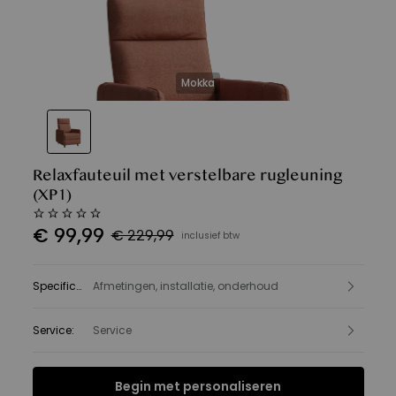
Mokka
Relaxfauteuil met verstelbare rugleuning
(XP1)
€
99
,
99
€ 229,99
inclusief btw
Specificatie
Afmetingen, installatie, onderhoud
:
Service
:
Service
Begin met personaliseren