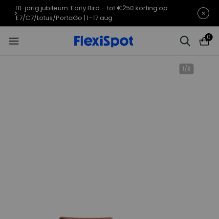
10-jarig jubileumaanbod | E7 Plus
Eindigt in
07d
16
:
08
:
07
vanaf €399,99
0
1
/
8