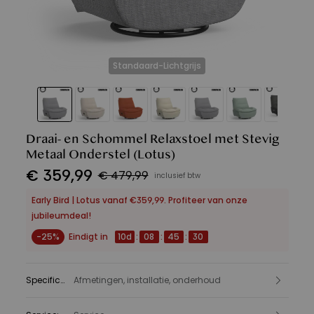
Standaard-Lichtgrijs
Draai- en Schommel Relaxstoel met Stevig
Metaal Onderstel
(Lotus)
€
359
,
99
€ 479,99
inclusief btw
Early Bird | Lotus vanaf €359,99. Profiteer van onze
jubileumdeal!
-25%
Eindigt in
10
d
:
08
:
45
:
28
Specificatie
Afmetingen, installatie, onderhoud
: