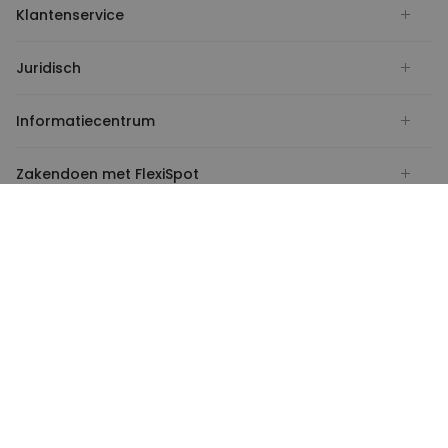
Klantenservice
Juridisch
Informatiecentrum
Zakendoen met FlexiSpot
Betalen met
Verzenden met
Nederland
Sociaal