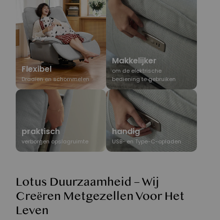
Makkelijker
Flexibel
om de elektrische
Draaien en schommelen
bediening te gebruiken
praktisch
handig
verborgen opslagruimte
USB- en Type-C-opladen
Lotus Duurzaamheid – Wij
Creëren Metgezellen Voor Het
Leven