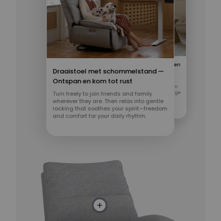
Ruime zitplaats, open verbindingen
Draaistoel met schommelstand —
Duurzame ondersteuning, dag na
Ontspan en kom tot rust
De brede zitting en laagprofiel
dag
armleuningen nodigen je uit om
Turn freely to join friends and family
grenzeloos te ontspannen — perfect om
wherever they are. Then relax into gentle
De rugleuning is royaal opgevuld met
knusse momenten te delen met je harige
rocking that soothes your spirit—freedom
milieuvriendelijke PP-katoen, wat
vrienden.
and comfort for your daily rhythm.
langdurig comfort biedt met een bewust
karakter.