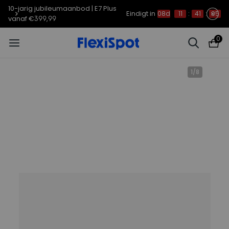
10-jarig jubileumaanbod | E7 Plus
Eindigt in
08d
11
:
41
:
04
vanaf €399,99
0
1
/
8