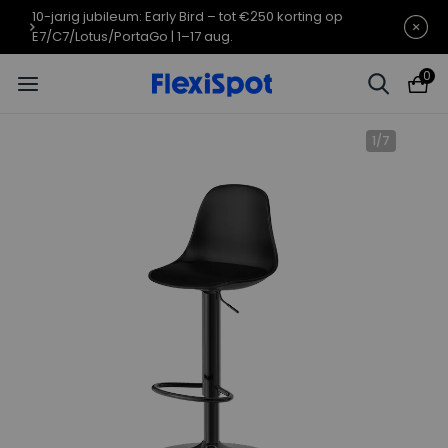
10-jarig jubileumaanbod | E7 Plus
Eindigt in
08d
10
:
40
:
17
vanaf €399,99
0
1
/
7