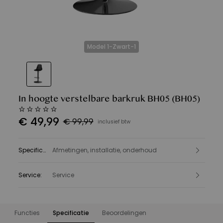
Model 1-Zwart-1
In hoogte verstelbare barkruk BH05
(BH05)
€
49
,
99
€ 99,99
inclusief btw
Specificatie
Afmetingen, installatie, onderhoud
:
Service
:
Service
Functies
Specificatie
Beoordelingen