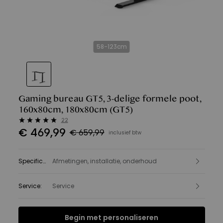
58-123cm
Gaming bureau GT5, 3-delige formele poot,
160x80cm, 180x80cm
(GT5)
22
€
469
,
99
€ 659,99
inclusief btw
Specificatie
Afmetingen, installatie, onderhoud
:
Service
:
Service
Begin met personaliseren