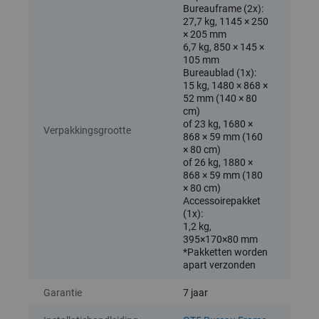
Bureauframe (2x):
27,7 kg, 1145 × 250
× 205 mm
6,7 kg, 850 × 145 ×
105 mm
Bureaublad (1x):
15 kg, 1480 × 868 ×
52 mm (140 × 80
cm)
of 23 kg, 1680 ×
Verpakkingsgrootte
868 × 59 mm (160
× 80 cm)
of 26 kg, 1880 ×
868 × 59 mm (180
× 80 cm)
Accessoirepakket
(1x):
1,2 kg,
395×170×80 mm
*Pakketten worden
apart verzonden
Garantie
7 jaar