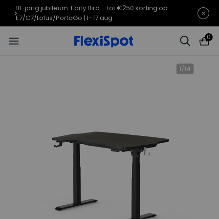
10-jarig jubileum: Early Bird – tot €250 korting op
E7/C7/Lotus/PortaGo | 1–17 aug.
0
1
/
14