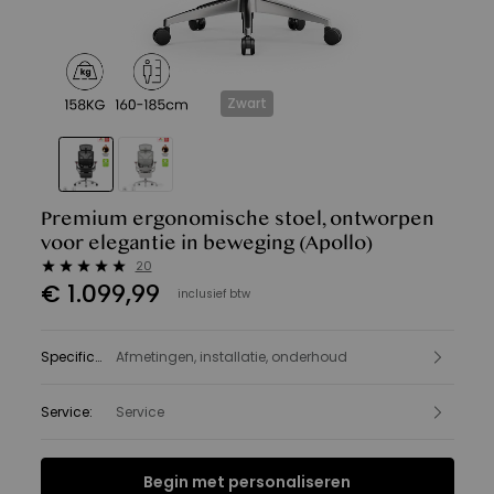
Zwart
Premium ergonomische stoel, ontworpen
voor elegantie in beweging
(Apollo)
20
€
1.099
,
99
inclusief btw
Specificatie
Afmetingen, installatie, onderhoud
:
Service
:
Service
Begin met personaliseren