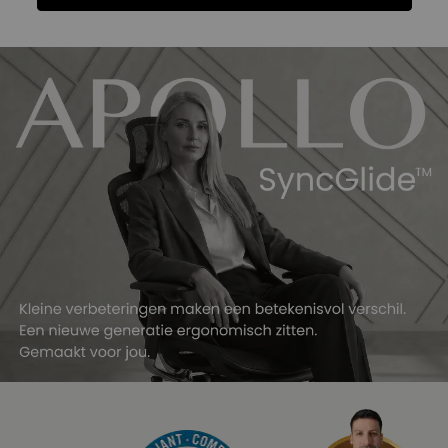
Functies
Specificatie
Geliefd bij CEO’s
Beoordelingen
Functies