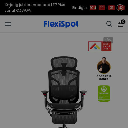
10-jarig jubileumaanbod | C7
Eindigt in
10d
14
:
31
:
10
Morpher vanaf €579,99
0
1
/
12