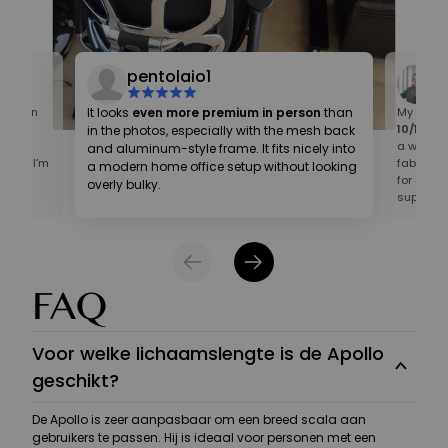
pentolaio1
ey even
It looks
even more premium in person
than
My first 
 is
10/10
! On
in the photos, especially with the mesh back
t
a well-cr
and aluminum-style frame. It fits nicely into
tail. I’m
fabric te
a modern home office setup without looking
pay
for an ho
overly bulky.
supportiv
FAQ
Voor welke lichaamslengte is de Apollo
geschikt?
De Apollo is zeer aanpasbaar om een breed scala aan
gebruikers te passen. Hij is ideaal voor personen met een