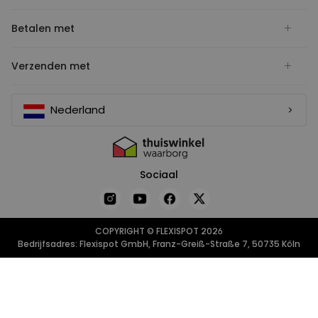
Betalen met
Verzenden met
Nederland
Sociaal
COPYRIGHT © FLEXISPOT 2026
Bedrijfsadres: Flexispot GmbH, Franz-Greiß-Straße 7, 50735 Köln