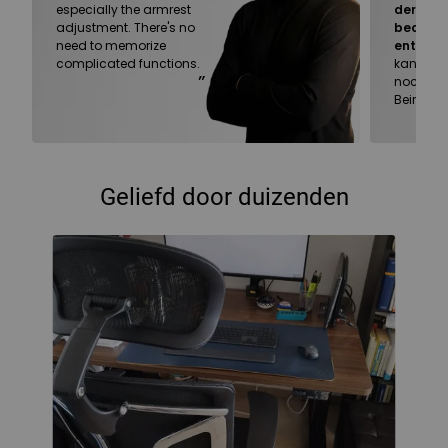
especially the armrest
der Stuhl
adjustment. There's no
bequem
need to memorize
entspa
complicated functions.
kann man
”
noch Auf
Beiräten
Geliefd door duizenden