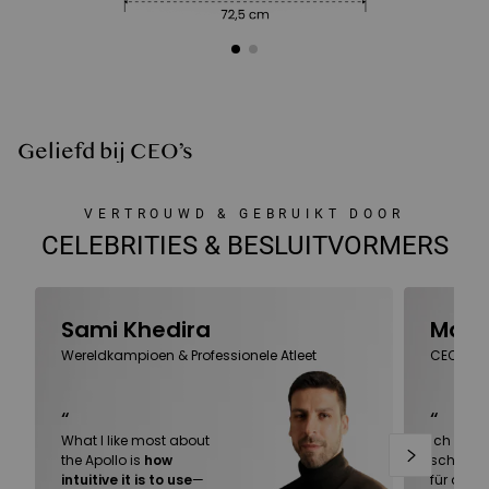
Geliefd bij CEO’s
VERTROUWD & GEBRUIKT DOOR
CELEBRITIES & BESLUITVORMERS
Sami Khedira
Marc
Wereldkampioen & Professionele Atleet
CEO van
“
“
What I like most about
Ich habe 
the Apollo is
how
schlecht
intuitive it is to use
—
für alle 