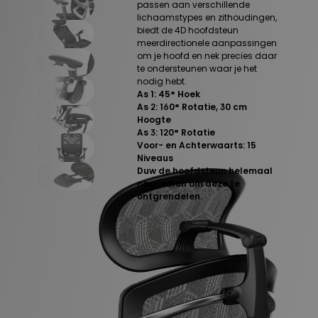
passen aan verschillende
lichaamstypes en zithoudingen,
biedt de 4D hoofdsteun
meerdirectionele aanpassingen
om je hoofd en nek precies daar
te ondersteunen waar je het
nodig hebt.
As 1: 45° Hoek
As 2: 160° Rotatie, 30 cm
Hoogte
As 3: 120° Rotatie
Voor- en Achterwaarts: 15
Niveaus
Duw de hoofdsteun helemaal
naar voren om deze te
ontgrendelen.