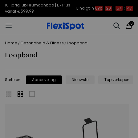
10-jarig jubileumaanbod | E7 Plus
Eindigt in
09d
20
:
57
:
47
vanaf €399,99
0
Home
Gezondheid & Fitness
Loopband
/
/
Loopband
Sorteren
:
Aanbeveling
Nieuwste
Top verkopen