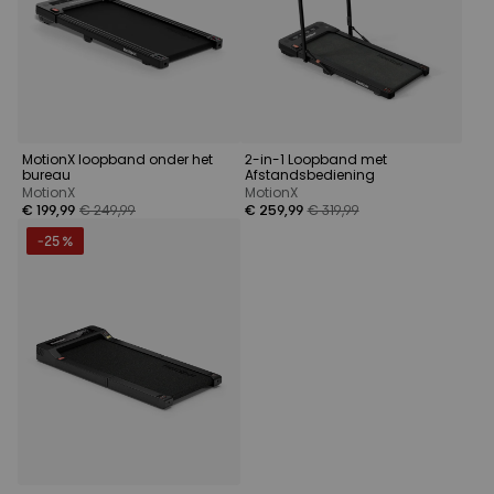
MotionX loopband onder het
2-in-1 Loopband met
bureau
Afstandsbediening
MotionX
MotionX
€ 199,99
€ 249,99
€ 259,99
€ 319,99
-25 %