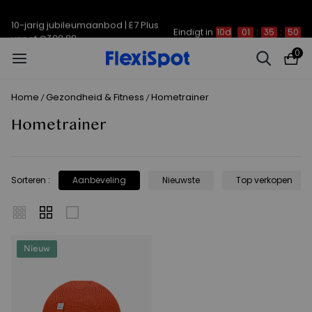
10-jarig jubileumaanbod | E7 Plus
Eindigt in
10d
01
:
35
:
50
vanaf €399,99
0
Home
Gezondheid & Fitness
Hometrainer
/
/
Hometrainer
Sorteren
:
Aanbeveling
Nieuwste
Top verkopen
Nieuw