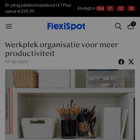
10-jarig jubileumaanbod | E7 Plus
Eindigt in
09d
17
:
13
:
00
vanaf €399,99
0
Werkplek organisatie voor meer
productiviteit
07-02-2024