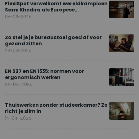
FlexiSpot verwelkomt wereldkampioen
Sami Khedira als Europese
merkambassadeur
06-03-2026
Zo stel je je bureaustoel goed af voor
gezond zitten
23-03-2026
EN 527 en EN 1335: normen voor
ergonomisch werken
29-04-2026
Thuiswerken zonder studeerkamer? Zo
richt je slim in
14-04-2026