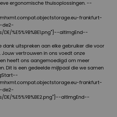
eve ergonomische thuisoplossingen. --
k4mhxmt.compat.objectstorage.eu-frankfurt-
d-de2-
s/DE/%E5%9B%BE1.png"}--altImgEnd--
 dank uitspreken aan elke gebruiker die voor
n. Jouw vertrouwen in ons voedt onze
 en heeft ons aangemoedigd om meer
n. Dit is een gedeelde mijlpaal die we samen
gStart--
k4mhxmt.compat.objectstorage.eu-frankfurt-
d-de2-
s/DE/%E5%9B%BE2.png"}--altImgEnd--