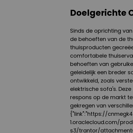
Doelgerichte 
Sinds de oprichting van
de behoeften van de th
thuisproducten gecreëer
comfortabele thuiserva
behoeften van gebruik
geleidelijk een breder
ontwikkeld, zoals vers
elektrische sofa's. Dez
respons op de markt t
gekregen van verschille
{"link":"https://cnmeg
1.oraclecloud.com/pro
s3/trantor/attachment