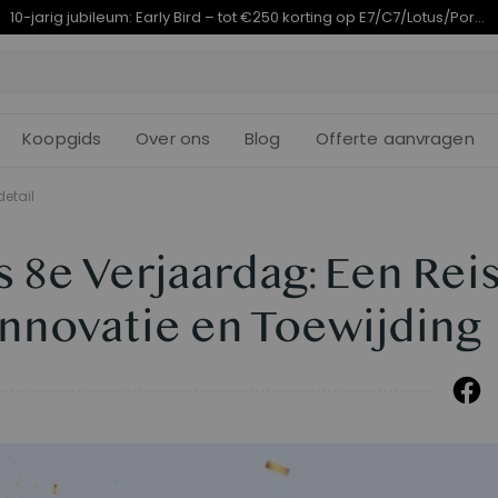
Eindigt in
arig jubileumaanbod | E7 Plus vanaf €399,99
10d
01
:
03
:
Koopgids
Over ons
Blog
Offerte aanvragen
detail
s 8e Verjaardag: Een Rei
 Innovatie en Toewijding