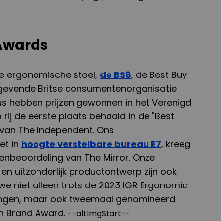
Awards
ze ergonomische stoel,
de BS8
, de Best Buy
evende Britse consumentenorganisatie
s hebben prijzen gewonnen in het Verenigd
p rij de eerste plaats behaald in de "Best
van The Independent. Ons
et in
hoogte verstelbare bureau E7
, kreeg
enbeoordeling van The Mirror. Onze
en uitzonderlijk productontwerp zijn ook
we niet alleen trots de 2023 IGR Ergonomic
ingen, maar ook tweemaal genomineerd
n Brand Award.
--altImgStart--