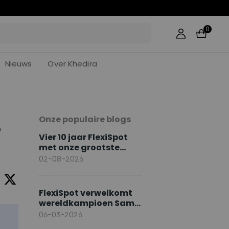
48
0
Nieuws
Over Khedira
Onze populaire blogs
s
Vier 10 jaar FlexiSpot
met onze grootste
jubileumacties
02-08-2026
FlexiSpot verwelkomt
wereldkampioen Sami
Khedira als Europese
06-03-2026
merkambassadeur