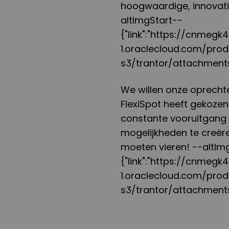
hoogwaardige, innovati
altImgStart--
{"link":"https://cnmeg
1.oraclecloud.com/pro
s3/trantor/attachment
We willen onze oprechte
FlexiSpot heeft gekoze
constante vooruitgang
mogelijkheden te creëre
moeten vieren! --altIm
{"link":"https://cnmeg
1.oraclecloud.com/pro
s3/trantor/attachment