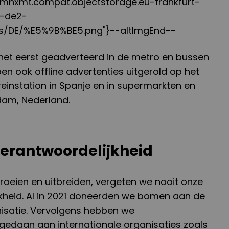
k4mhxmt.compat.objectstorage.eu-frankfurt-
d-de2-
ts/DE/%E5%9B%BE5.png"}--altImgEnd--
het eerst geadverteerd in de metro en bussen
n ook offline advertenties uitgerold op het
einstation in Spanje en in supermarkten en
dam, Nederland.
Verantwoordelijkheid
t groeien en uitbreiden, vergeten we nooit onze
jkheid. Al in 2021 doneerden we bomen aan de
nisatie. Vervolgens hebben we
 gedaan aan internationale organisaties zoals