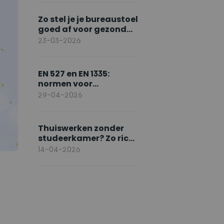
Zo stel je je bureaustoel
goed af voor gezond
zitten
23-03-2026
EN 527 en EN 1335:
normen voor
ergonomisch werken
29-04-2026
Thuiswerken zonder
studeerkamer? Zo richt
je slim in
14-04-2026