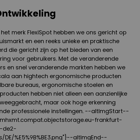
Ontwikkeling
 het merk FlexiSpot hebben we ons gericht op
uismarkt en een reeks unieke en praktische
d die gericht zijn op het bieden van een
ring voor gebruikers. Met de veranderende
ers en snel veranderende markten hebben we
 scala aan hightech ergonomische producten
telbare bureaus, ergonomische stoelen en
e producten hebben niet alleen een aanzienlijke
eweeggebracht, maar ook hoge erkenning
nde professionele instellingen. --altImgStart--
k4mhxmt.compat.objectstorage.eu-frankfurt-
d-de2-
s/DE/%E5%9B%BE3.png"}--altImgEnd--