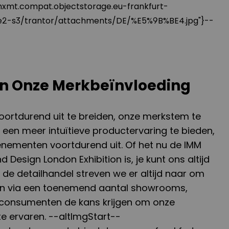
hxmt.compat.objectstorage.eu-frankfurt-
de2-s3/trantor/attachments/DE/%E5%9B%BE4.jpg"}--
an Onze Merkbeïnvloeding
ortdurend uit te breiden, onze merkstem te
 een meer intuïtieve productervaring te bieden,
enementen voortdurend uit. Of het nu de IMM
 Design London Exhibition is, je kunt ons altijd
In de detailhandel streven we er altijd naar om
en via een toenemend aantal showrooms,
 consumenten de kans krijgen om onze
te ervaren. --altImgStart--