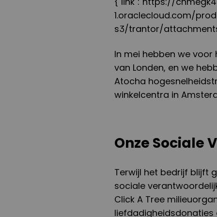
{"link":"https://cnmeg
1.oraclecloud.com/pro
s3/trantor/attachmen
In mei hebben we voor 
van Londen, en we hebbe
Atocha hogesnelheidstr
winkelcentra in Amster
Onze Sociale 
Terwijl het bedrijf blijf
sociale verantwoordeli
Click A Tree milieuorga
liefdadigheidsdonaties