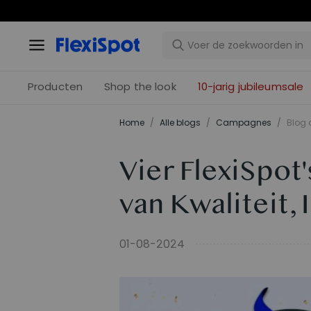
10-j
Producten
Shop the look
10-jarig jubileumsale
Home
/
Alle blogs
/
Campagnes
/
Blog 
Vier FlexiSpot'
van Kwaliteit,
01-08-2024