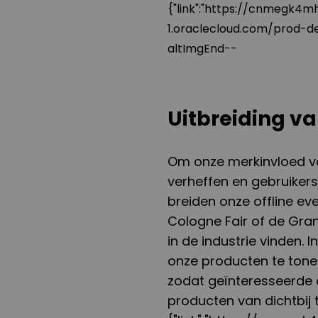
{"link":"https://cnmegk4m
1.oraclecloud.com/prod-
altImgEnd--
Uitbreiding v
Om onze merkinvloed vo
verheffen en gebruikers
breiden onze offline ev
Cologne Fair of de Grand
in de industrie vinden. 
onze producten te ton
zodat geïnteresseerde
producten van dichtbij 