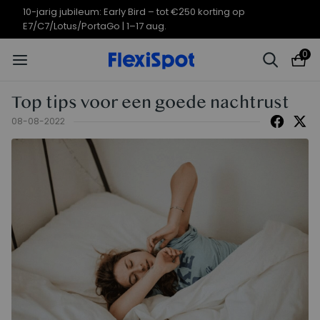
10-jarig jubileum: Early Bird – tot €250 korting op
E7/C7/Lotus/PortaGo | 1–17 aug.
0
Top tips voor een goede nachtrust
08-08-2022