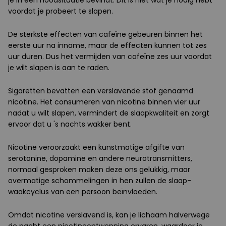
je in een noodsituatie bevindt. Dit is niet wat je nodig hebt
voordat je probeert te slapen.
De sterkste effecten van cafeïne gebeuren binnen het
eerste uur na inname, maar de effecten kunnen tot zes
uur duren. Dus het vermijden van cafeïne zes uur voordat
je wilt slapen is aan te raden.
Sigaretten bevatten een verslavende stof genaamd
nicotine. Het consumeren van nicotine binnen vier uur
nadat u wilt slapen, vermindert de slaapkwaliteit en zorgt
ervoor dat u 's nachts wakker bent.
Nicotine veroorzaakt een kunstmatige afgifte van
serotonine, dopamine en andere neurotransmitters,
normaal gesproken maken deze ons gelukkig, maar
overmatige schommelingen in hen zullen de slaap-
waakcyclus van een persoon beïnvloeden.
Omdat nicotine verslavend is, kan je lichaam halverwege