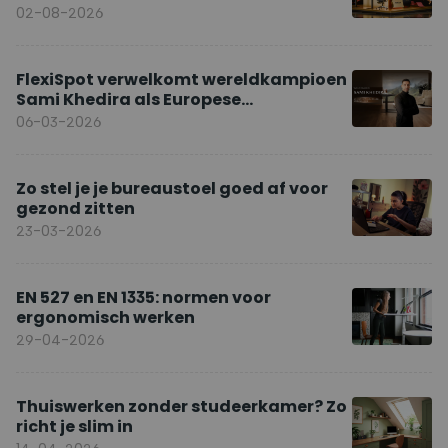
02-08-2026
FlexiSpot verwelkomt wereldkampioen
Sami Khedira als Europese
merkambassadeur
06-03-2026
Zo stel je je bureaustoel goed af voor
gezond zitten
23-03-2026
EN 527 en EN 1335: normen voor
ergonomisch werken
29-04-2026
Thuiswerken zonder studeerkamer? Zo
richt je slim in