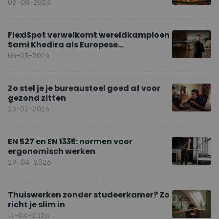
02-08-2026
FlexiSpot verwelkomt wereldkampioen
Sami Khedira als Europese
merkambassadeur
06-03-2026
Zo stel je je bureaustoel goed af voor
gezond zitten
23-03-2026
EN 527 en EN 1335: normen voor
ergonomisch werken
29-04-2026
Thuiswerken zonder studeerkamer? Zo
richt je slim in
14-04-2026