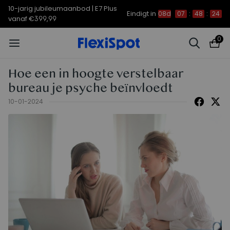
10-jarig jubileumaanbod | E7 Plus
Eindigt in
08d
07
:
48
:
24
vanaf €399,99
0
Hoe een in hoogte verstelbaar
bureau je psyche beïnvloedt
10-01-2024