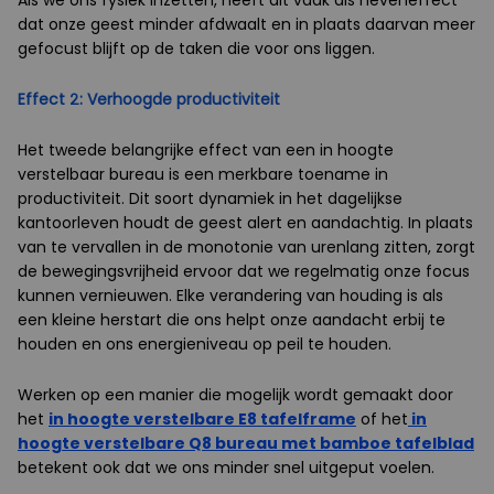
Als we ons fysiek inzetten, heeft dit vaak als neveneffect
dat onze geest minder afdwaalt en in plaats daarvan meer
gefocust blijft op de taken die voor ons liggen.
Effect 2: Verhoogde productiviteit
Het tweede belangrijke effect van een in hoogte
verstelbaar bureau is een merkbare toename in
productiviteit. Dit soort dynamiek in het dagelijkse
kantoorleven houdt de geest alert en aandachtig. In plaats
van te vervallen in de monotonie van urenlang zitten, zorgt
de bewegingsvrijheid ervoor dat we regelmatig onze focus
kunnen vernieuwen. Elke verandering van houding is als
een kleine herstart die ons helpt onze aandacht erbij te
houden en ons energieniveau op peil te houden.
Werken op een manier die mogelijk wordt gemaakt door
het
in hoogte verstelbare E8 tafelframe
of het
in
hoogte verstelbare Q8 bureau met bamboe tafelblad
betekent ook dat we ons minder snel uitgeput voelen.