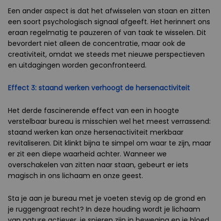
Een ander aspect is dat het afwisselen van staan en zitten
een soort psychologisch signaal afgeeft. Het herinnert ons
eraan regelmatig te pauzeren of van taak te wisselen. Dit
bevordert niet alleen de concentratie, maar ook de
creativiteit, omdat we steeds met nieuwe perspectieven
en uitdagingen worden geconfronteerd.
Effect 3: staand werken verhoogt de hersenactiviteit
Het derde fascinerende effect van een in hoogte
verstelbaar bureau is misschien wel het meest verrassend:
staand werken kan onze hersenactiviteit merkbaar
revitaliseren. Dit klinkt bijna te simpel om waar te zijn, maar
er zit een diepe waarheid achter. Wanneer we
overschakelen van zitten naar staan, gebeurt er iets
magisch in ons lichaam en onze geest.
Sta je aan je bureau met je voeten stevig op de grond en
je ruggengraat recht? In deze houding wordt je lichaam
van nature actiever, je spieren zijn in beweging en je bloed