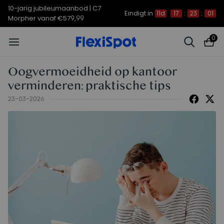
10-jarig jubileumaanbod | C7
Eindigt in
11d
17
:
23
:
00
Morpher vanaf €579,99
0
Oogvermoeidheid op kantoor
verminderen: praktische tips
23-03-2026