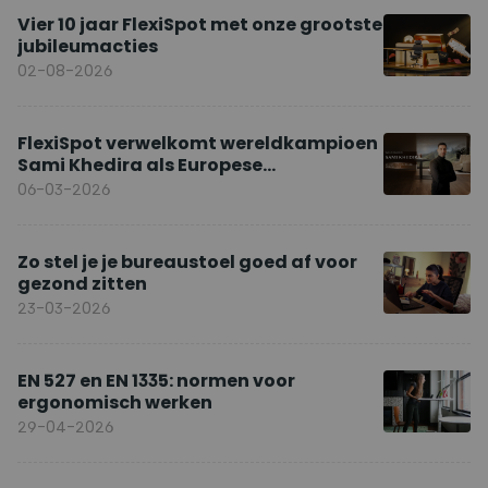
Vier 10 jaar FlexiSpot met onze grootste
jubileumacties
02-08-2026
FlexiSpot verwelkomt wereldkampioen
Sami Khedira als Europese
merkambassadeur
06-03-2026
Zo stel je je bureaustoel goed af voor
gezond zitten
23-03-2026
EN 527 en EN 1335: normen voor
ergonomisch werken
29-04-2026