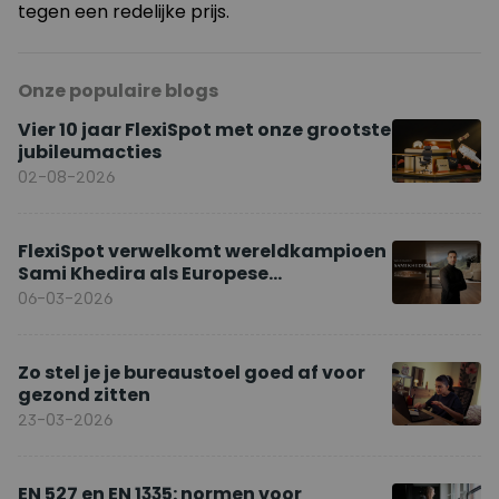
tegen een redelijke prijs.
Onze populaire blogs
Vier 10 jaar FlexiSpot met onze grootste
jubileumacties
02-08-2026
FlexiSpot verwelkomt wereldkampioen
Sami Khedira als Europese
merkambassadeur
06-03-2026
Zo stel je je bureaustoel goed af voor
gezond zitten
23-03-2026
EN 527 en EN 1335: normen voor