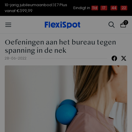
10-jarig jubileumaanbod | E7 Plus
Eindigt in
11d
17
:
44
:
22
vanaf €399,99
0
Oefeningen aan het bureau tegen
spanning in de nek
28-06-2022