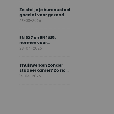
Zo stel je je bureaustoel
goed af voor gezond
zitten
23-03-2026
EN 527 en EN 1335:
normen voor
ergonomisch werken
29-04-2026
Thuiswerken zonder
studeerkamer? Zo richt
je slim in
14-04-2026