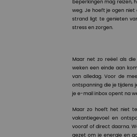
beperkingen mag reizen, he
weg. Je hoeft je ogen niet 
strand ligt te genieten va
stress en zorgen.
Maar net zo reëel als die 
weken een einde aan komt
van alledag. Voor de mee
ontspanning die je tijdens
je e-mail inbox opent na 
Maar zo hoeft het niet te
vakantiegevoel en ontspa
vooraf of direct daarna. W
gezet om je energie en go