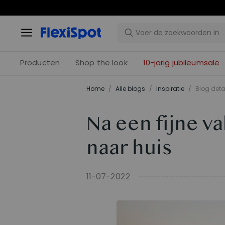
10-j
Producten
Shop the look
10-jarig jubileumsale
Home
/
Alle blogs
/
Inspiratie
/
Blog deta
Na een fijne v
naar huis
11-07-2022