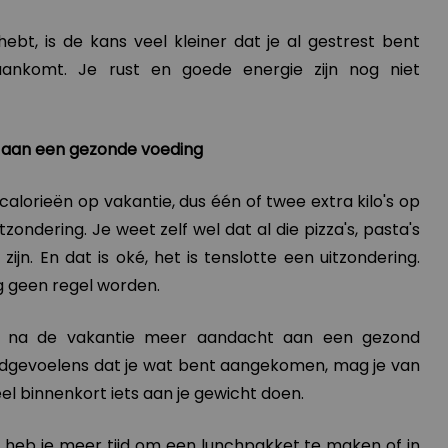
ebt, is de kans veel kleiner dat je al gestrest bent
ankomt. Je rust en goede energie zijn nog niet
 aan een gezonde voeding
calorieën op vakantie, dus één of twee extra kilo's op
zondering. Je weet zelf wel dat al die pizza's, pasta's
ijn. En dat is oké, het is tenslotte een uitzondering.
 geen regel worden.
 na de vakantie meer aandacht aan een gezond
ldgevoelens dat je wat bent aangekomen, mag je van
eel binnenkort iets aan je gewicht doen.
 heb je meer tijd om een lunchpakket te maken of in