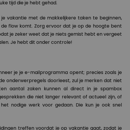
ke tijd die je hebt gehad.
 je vakantie met de makkelijkere taken te beginnen,
 de flow komt. Zorg ervoor dat je op de hoogte bent
odat je zeker weet dat je niets gemist hebt en vergeet
alen. Je hebt dit onder controle!
neer je je e-mailprogramma opent; precies zoals je
de onderwerpregels doorleest, zul je merken dat niet
. Een aantal zaken kunnen al direct in je spambox
gesprekken die niet langer relevant of actueel zijn, of
l het nodige werk voor gedaan. Die kun je ook snel
ingen treffen voordat je op vakantie gaat, zodat je