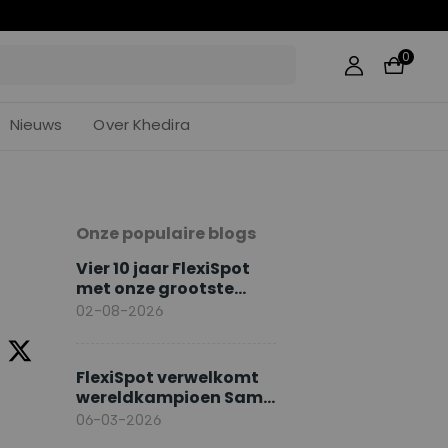
:
26
0
Nieuws
Over Khedira
Onze populaire blogs
Vier 10 jaar FlexiSpot
met onze grootste
jubileumacties
02-08-2026
FlexiSpot verwelkomt
wereldkampioen Sami
Khedira als Europese
06-03-2026
merkambassadeur