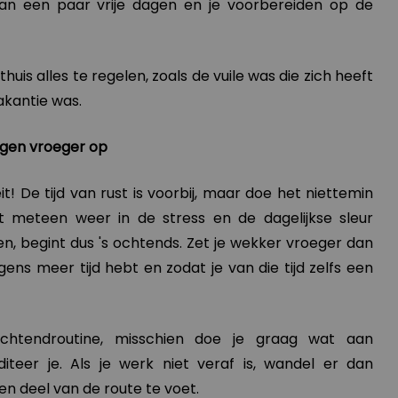
an een paar vrije dagen en je voorbereiden op de
thuis alles te regelen, zoals de vuile was die zich heeft
vakantie was.
agen vroeger op
t! De tijd van rust is voorbij, maar doe het niettemin
et meteen weer in de stress en de dagelijkse sleur
en, begint dus 's ochtends. Zet je wekker vroeger dan
gens meer tijd hebt en zodat je van die tijd zelfs een
chtendroutine, misschien doe je graag wat aan
teer je. Als je werk niet veraf is, wandel er dan
en deel van de route te voet.