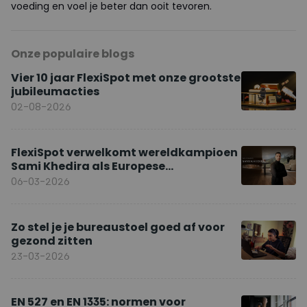
voeding en voel je beter dan ooit tevoren.
Onze populaire blogs
Vier 10 jaar FlexiSpot met onze grootste
jubileumacties
02-08-2026
FlexiSpot verwelkomt wereldkampioen
Sami Khedira als Europese
merkambassadeur
06-03-2026
Zo stel je je bureaustoel goed af voor
gezond zitten
23-03-2026
EN 527 en EN 1335: normen voor