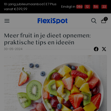
10-jarig jubileumaanbod | E7 Plus
Eindigt in
08d
12
:
56
:
21
vanaf €399,99
0
Meer fruit in je dieet opnemen:
praktische tips en ideeën
30-05-2024