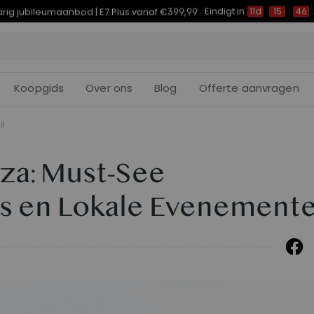
Eindigt in
arig jubileumaanbod | E7 Plus vanaf €399,99
11d
15
:
46
:
Koopgids
Over ons
Blog
Offerte aanvragen
il
nza: Must-See
ls en Lokale Evenement