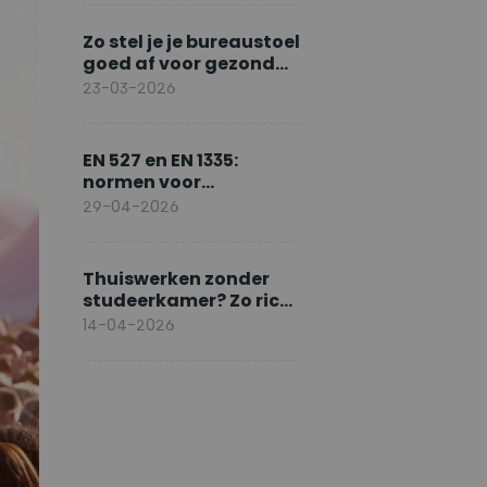
Zo stel je je bureaustoel
goed af voor gezond
zitten
23-03-2026
EN 527 en EN 1335:
normen voor
ergonomisch werken
29-04-2026
Thuiswerken zonder
studeerkamer? Zo richt
je slim in
14-04-2026