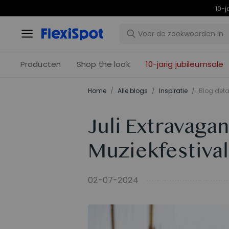
10-j
Producten
Shop the look
10-jarig jubileumsale
Home
/
Alle blogs
/
Inspiratie
/
Blog deta
Juli Extravaga
Muziekfestiva
02-07-2024