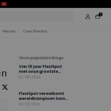
13
0
Nieuws
Over Khedira
Onze populaire blogs
Vier 10 jaar FlexiSpot
en
met onze grootste
jubileumacties
02-08-2026
FlexiSpot verwelkomt
wereldkampioen Sami
Khedira als Europese
06-03-2026
merkambassadeur