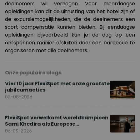
deelnemers wil verhogen. Voor meerdaagse
opleidingen kan dit de uitrusting van het hotel zijn of
de excursiemogelijkheden, die de deelnemers een
soort compensatie kunnen bieden. Bij eendaagse
opleidingen bijvoorbeeld kun je de dag op een
ontspannen manier afsluiten door een barbecue te
organiseren met alle deelnemers.
Onze populaire blogs
Vier 10 jaar FlexiSpot met onze grootste
jubileumacties
02-08-2026
FlexiSpot verwelkomt wereldkampioen
Sami Khedira als Europese
merkambassadeur
06-03-2026