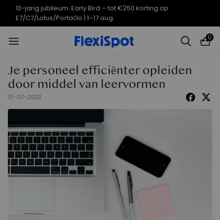
10-jarig jubileum: Early Bird – tot €250 korting op
E7/C7/Lotus/PortaGo | 1–17 aug.
0
Je personeel efficiënter opleiden
door middel van leervormen
13-07-2022