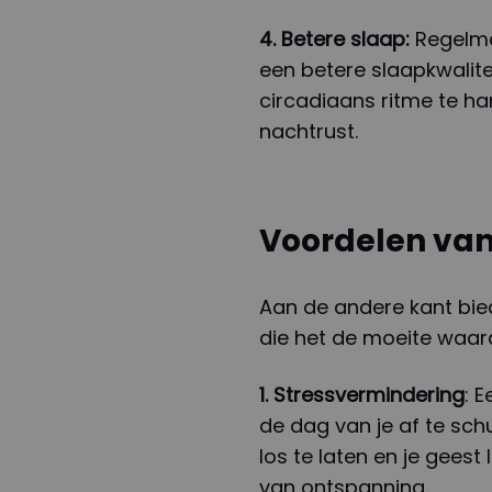
4. Betere slaap:
Regelma
een betere slaapkwalite
circadiaans ritme te ha
nachtrust.
Voordelen va
Aan de andere kant bie
die het de moeite waa
1. Stressvermindering
: 
de dag van je af te sch
los te laten en je gees
van ontspanning.