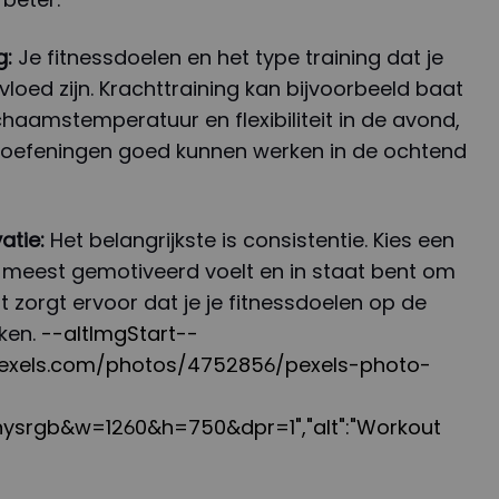
g:
Je fitnessdoelen en het type training dat je
vloed zijn. Krachttraining kan bijvoorbeeld baat
chaamstemperatuur en flexibiliteit in de avond,
re oefeningen goed kunnen werken in de ochtend
atie:
Het belangrijkste is consistentie. Kies een
et meest gemotiveerd voelt en in staat bent om
it zorgt ervoor dat je je fitnessdoelen op de
iken.
--altImgStart--
s.pexels.com/photos/4752856/pexels-photo-
ysrgb&w=1260&h=750&dpr=1","alt":"Workout