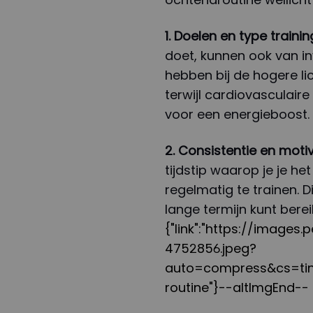
1. Doelen en type trainin
doet, kunnen ook van in
hebben bij de hogere li
terwijl cardiovasculai
voor een energieboost.
2. Consistentie en motiv
tijdstip waarop je je h
regelmatig te trainen. D
lange termijn kunt bere
{"link":"https://image
4752856.jpeg?
auto=compress&cs=tin
routine"}--altImgEnd--