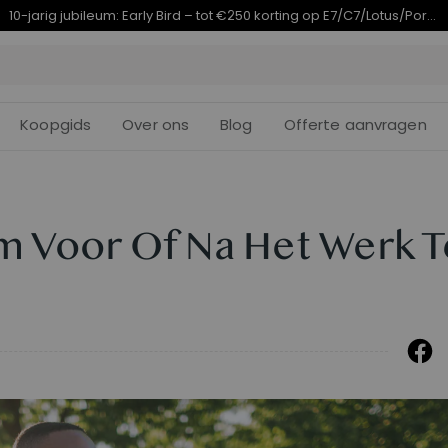
Eindigt in
arig jubileumaanbod | E7 Plus vanaf €399,99
09d
16
:
24
Koopgids
Over ons
Blog
Offerte aanvragen
m Voor Of Na Het Werk T