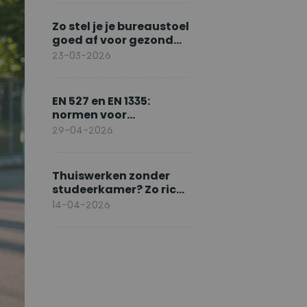
Zo stel je je bureaustoel
goed af voor gezond
zitten
23-03-2026
EN 527 en EN 1335:
normen voor
ergonomisch werken
29-04-2026
Thuiswerken zonder
studeerkamer? Zo richt
je slim in
14-04-2026