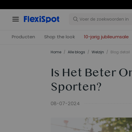
10-j
Producten
Shop the look
10-jarig jubileumsale
Home
/
Alle blogs
/
Welzijn
/
Blog detail
Is Het Beter O
Sporten?
08-07-2024