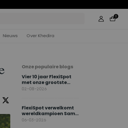
:
45
0
Nieuws
Over Khedira
Onze populaire blogs
e
Vier 10 jaar FlexiSpot
met onze grootste
jubileumacties
02-08-2026
FlexiSpot verwelkomt
wereldkampioen Sami
Khedira als Europese
06-03-2026
merkambassadeur