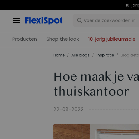
10-j
Producten
Shop the look
10-jarig jubileumsale
Home
/
Alle blogs
/
Inspiratie
/
Blog deta
Hoe maak je va
thuiskantoor
22-08-2022