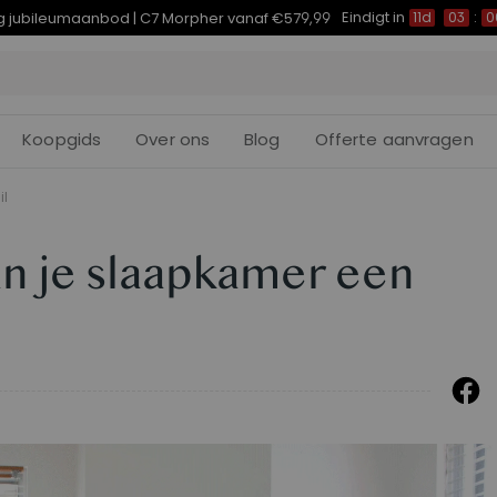
Eindigt in
arig jubileumaanbod | E7 Plus vanaf €399,99
11d
02
:
59
:
Koopgids
Over ons
Blog
Offerte aanvragen
il
n je slaapkamer een