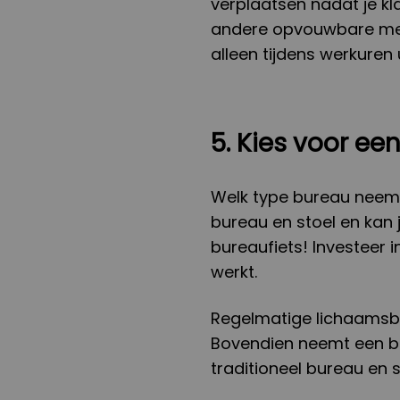
verplaatsen nadat je kl
andere opvouwbare meub
alleen tijdens werkuren
5. Kies voor ee
Welk type bureau neemt
bureau en stoel en kan j
bureaufiets! Investeer in
werkt.
Regelmatige lichaamsbe
Bovendien neemt een bu
traditioneel bureau en s