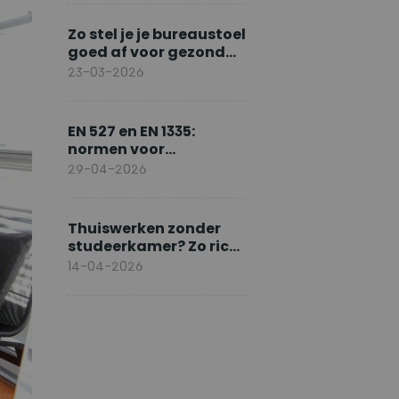
Zo stel je je bureaustoel
goed af voor gezond
zitten
23-03-2026
EN 527 en EN 1335:
normen voor
ergonomisch werken
29-04-2026
Thuiswerken zonder
studeerkamer? Zo richt
je slim in
14-04-2026