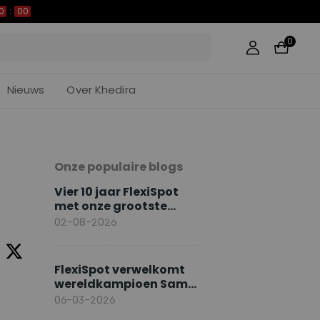
59
0
Nieuws
Over Khedira
Onze populaire blogs
Vier 10 jaar FlexiSpot
met onze grootste
jubileumacties
02-08-2026
FlexiSpot verwelkomt
wereldkampioen Sami
Khedira als Europese
06-03-2026
merkambassadeur