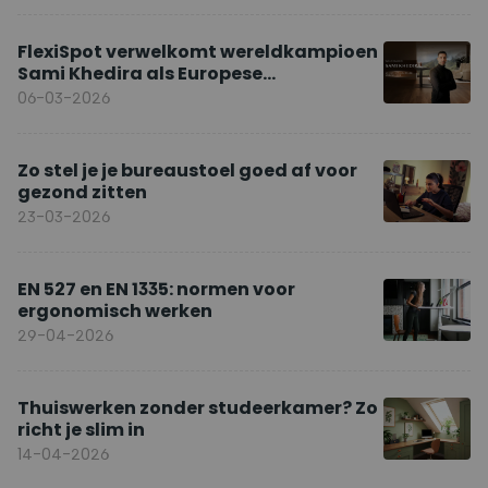
FlexiSpot verwelkomt wereldkampioen
Sami Khedira als Europese
merkambassadeur
06-03-2026
Zo stel je je bureaustoel goed af voor
gezond zitten
23-03-2026
EN 527 en EN 1335: normen voor
ergonomisch werken
29-04-2026
Thuiswerken zonder studeerkamer? Zo
richt je slim in
14-04-2026