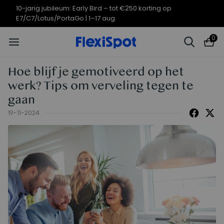
10-jarig jubileumaanbod | E7 Plus
Eindigt in
09d
04
:
53
:
17
vanaf €399,99
0
Hoe blijf je gemotiveerd op het
werk? Tips om verveling tegen te
gaan
19-11-2024