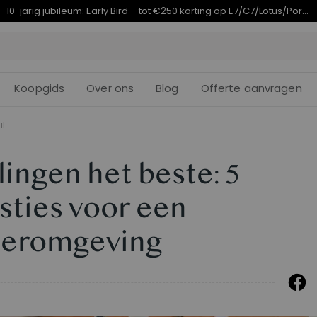
Eindigt in
arig jubileumaanbod | E7 Plus vanaf €399,99
10d
02
:
03
:
Koopgids
Over ons
Blog
Offerte aanvragen
il
lingen het beste: 5
ties voor een
eeromgeving