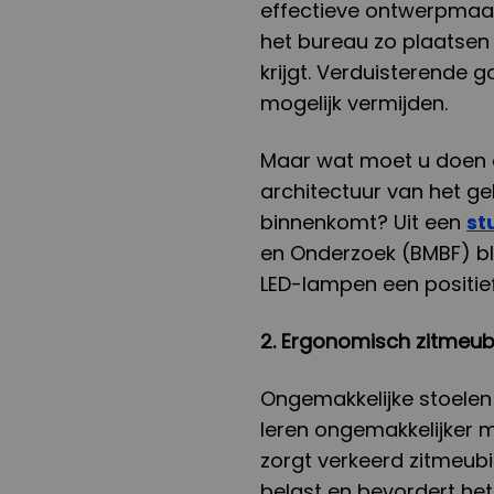
effectieve ontwerpmaat
het bureau zo plaatsen 
krijgt. Verduisterende g
mogelijk vermijden.
Maar wat moet u doen 
architectuur van het g
binnenkomt? Uit een
st
en Onderzoek (BMBF) bli
LED-lampen een positie
2. Ergonomisch zitmeubi
Ongemakkelijke stoelen
leren ongemakkelijker 
zorgt verkeerd zitmeubi
belast en bevordert het