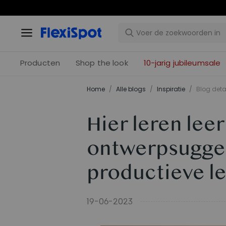
10-j
Producten
Shop the look
10-jarig jubileumsale
Home
/
Alle blogs
/
Inspiratie
/
Blog deta
Hier leren leer
ontwerpsugges
productieve l
19-06-2023