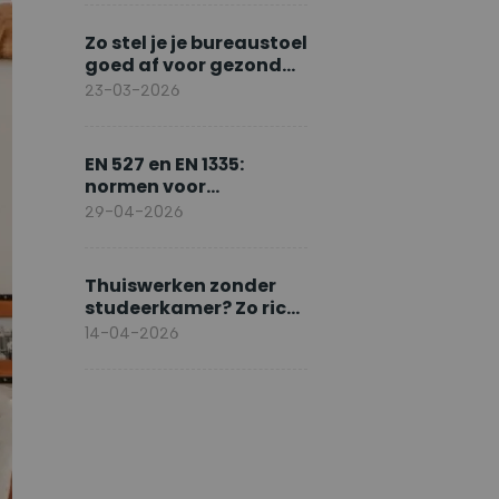
Zo stel je je bureaustoel
goed af voor gezond
zitten
23-03-2026
EN 527 en EN 1335:
normen voor
ergonomisch werken
29-04-2026
Thuiswerken zonder
studeerkamer? Zo richt
je slim in
14-04-2026