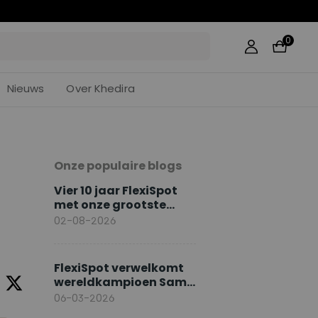
35
0
Nieuws
Over Khedira
Onze populaire blogs
Vier 10 jaar FlexiSpot
met onze grootste
jubileumacties
02-08-2026
FlexiSpot verwelkomt
wereldkampioen Sami
Khedira als Europese
06-03-2026
merkambassadeur