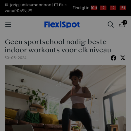
10-jarig jubileumaanbod | E7 Plus
Eindigt in
10d
17
:
12
:
51
vanaf €399,99
0
Geen sportschool nodig: beste
indoor workouts voor elk niveau
30-05-2024