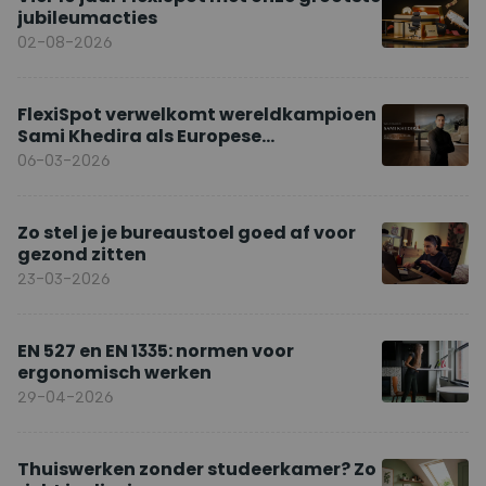
jubileumacties
02-08-2026
FlexiSpot verwelkomt wereldkampioen
Sami Khedira als Europese
merkambassadeur
06-03-2026
Zo stel je je bureaustoel goed af voor
gezond zitten
23-03-2026
EN 527 en EN 1335: normen voor
ergonomisch werken
29-04-2026
Thuiswerken zonder studeerkamer? Zo