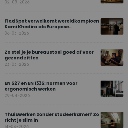
02-08-2026
FlexiSpot verwelkomt wereldkampioen
Sami Khedira als Europese
merkambassadeur
06-03-2026
Zo stel je je bureaustoel goed af voor
gezond zitten
23-03-2026
EN 527 en EN 1335: normen voor
ergonomisch werken
29-04-2026
Thuiswerken zonder studeerkamer? Zo
richt je slim in
14-04-2026