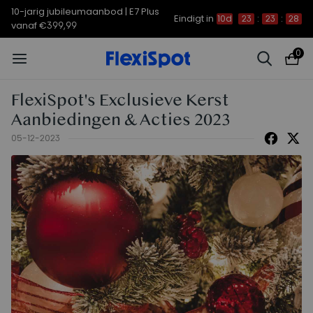
10-jarig jubileumaanbod | E7 Plus
Eindigt in
10d
23
:
23
:
28
vanaf €399,99
0
FlexiSpot's Exclusieve Kerst
Aanbiedingen & Acties 2023
05-12-2023