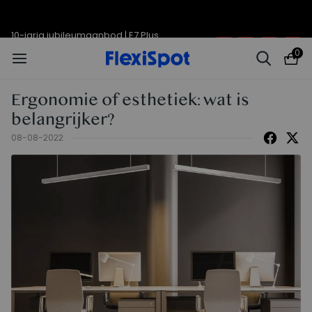
10-jarig jubileumaanbod | E7 Plus
Eindigt in
11d
12
:
02
:
00
vanaf €399,99
0
Ergonomie of esthetiek: wat is
belangrijker?
08-08-2022