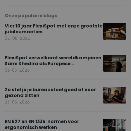
Onze populaire blogs
Vier 10 jaar FlexiSpot met onze grootste
jubileumacties
02-08-2026
FlexiSpot verwelkomt wereldkampioen
Sami Khedira als Europese
merkambassadeur
06-03-2026
Zo stel je je bureaustoel goed af voor
gezond zitten
23-03-2026
EN 527 en EN 1335: normen voor
ergonomisch werken