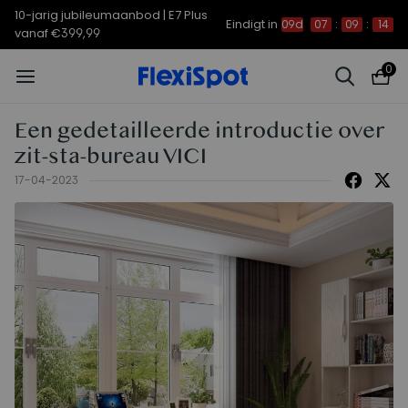
10-jarig jubileumaanbod | E7 Plus
Eindigt in
09d
07
:
09
:
14
vanaf €399,99
0
Een gedetailleerde introductie over
zit-sta-bureau VICI
17-04-2023