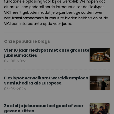
functionele oplossing voor bij de werkplek. We hopen dat
dit artikel een gedetailleerde introductie tot de FlexiSpot
VICI heeft geboden, zodat je wijzer bent geworden over
wat
transformeerbare bureaus
te bieden hebben en of de
VICI een interessante optie voor jou is.
Onze populaire blogs
Vier 10 jaar FlexiSpot met onze grootste
jubileumacties
02-08-2026
FlexiSpot verwelkomt wereldkampioen
Sami Khedira als Europese
merkambassadeur
06-03-2026
Zo stel je je bureaustoel goed af voor
gezond zitten