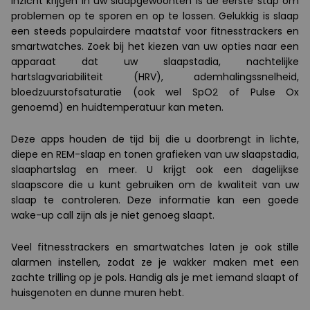
Inzicht krijgen in uw slaapgewoonten is de eerste stap om
problemen op te sporen en op te lossen. Gelukkig is slaap
een steeds populairdere maatstaf voor fitnesstrackers en
smartwatches. Zoek bij het kiezen van uw opties naar een
apparaat dat uw slaapstadia, nachtelijke
hartslagvariabiliteit (HRV), ademhalingssnelheid,
bloedzuurstofsaturatie (ook wel SpO2 of Pulse Ox
genoemd) en huidtemperatuur kan meten.
Deze apps houden de tijd bij die u doorbrengt in lichte,
diepe en REM-slaap en tonen grafieken van uw slaapstadia,
slaaphartslag en meer. U krijgt ook een dagelijkse
slaapscore die u kunt gebruiken om de kwaliteit van uw
slaap te controleren. Deze informatie kan een goede
wake-up call zijn als je niet genoeg slaapt.
Veel fitnesstrackers en smartwatches laten je ook stille
alarmen instellen, zodat ze je wakker maken met een
zachte trilling op je pols. Handig als je met iemand slaapt of
huisgenoten en dunne muren hebt.