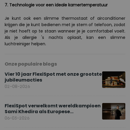
7. Technologie voor een ideale kamertemperatuur
Je kunt ook een slimme thermostaat of airconditioner
krijgen die je kunt bedienen met je stem of telefoon, zodat
je niet hoeft op te staan wanneer je je comfortabel voelt.
Als je allergie 's nachts oplaait, kan een slimme
luchtreiniger helpen.
Onze populaire blogs
Vier 10 jaar FlexiSpot met onze grootste
jubileumacties
02-08-2026
FlexiSpot verwelkomt wereldkampioen
Sami Khedira als Europese
merkambassadeur
06-03-2026