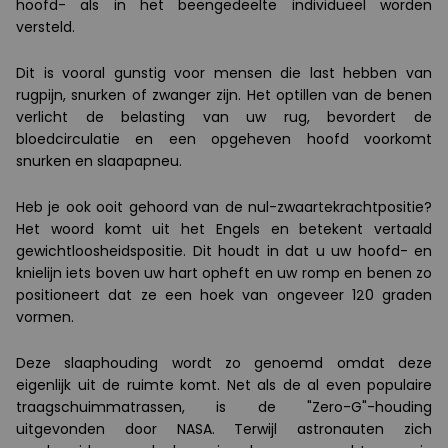
hoofd- als in het beengedeelte individueel worden
versteld.
Dit is vooral gunstig voor mensen die last hebben van
rugpijn, snurken of zwanger zijn. Het optillen van de benen
verlicht de belasting van uw rug, bevordert de
bloedcirculatie en een opgeheven hoofd voorkomt
snurken en slaapapneu.
Heb je ook ooit gehoord van de nul-zwaartekrachtpositie?
Het woord komt uit het Engels en betekent vertaald
gewichtloosheidspositie. Dit houdt in dat u uw hoofd- en
knielijn iets boven uw hart opheft en uw romp en benen zo
positioneert dat ze een hoek van ongeveer 120 graden
vormen.
Deze slaaphouding wordt zo genoemd omdat deze
eigenlijk uit de ruimte komt. Net als de al even populaire
traagschuimmatrassen, is de "Zero-G"-houding
uitgevonden door NASA. Terwijl astronauten zich