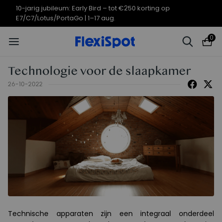
10-jarig jubileumaanbod | E7 Plus
Eindigt in
08d
08
:
19
:
58
vanaf €399,99
0
Technologie voor de slaapkamer
26-10-2022
Technische apparaten zijn een integraal onderdeel