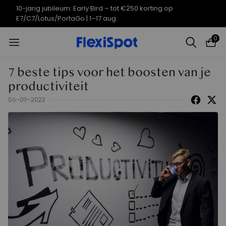
10-jarig jubileum: Early Bird – tot €250 korting op
E7/C7/Lotus/PortaGo | 1–17 aug.
0
7 beste tips voor het boosten van je
productiviteit
06-09-2022