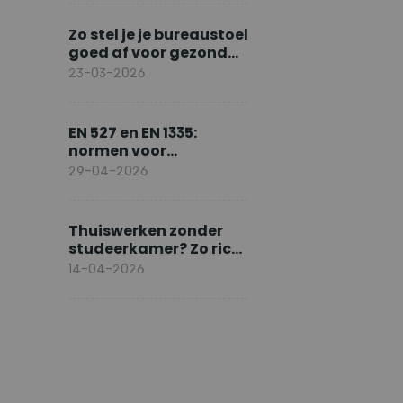
Zo stel je je bureaustoel
goed af voor gezond
zitten
23-03-2026
EN 527 en EN 1335:
normen voor
ergonomisch werken
29-04-2026
Thuiswerken zonder
studeerkamer? Zo richt
je slim in
14-04-2026