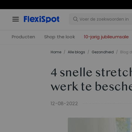
10-j
Producten
Shop the look
10-jarig jubileumsale
Home
/
Alle blogs
/
Gezondheid
/
Blog d
4 snelle stret
werk te besc
12-08-2022