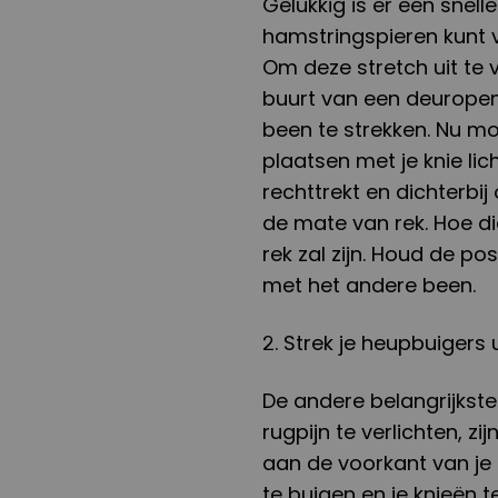
Gelukkig is er een snel
hamstringspieren kunt 
Om deze stretch uit te 
buurt van een deuropeni
been te strekken. Nu mo
plaatsen met je knie lic
rechttrekt en dichterbij
de mate van rek. Hoe dic
rek zal zijn. Houd de po
met het andere been.
2. Strek je heupbuigers u
De andere belangrijkst
rugpijn te verlichten, z
aan de voorkant van je 
te buigen en je knieën 