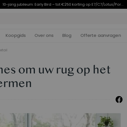
Eindigt in
arig jubileumaanbod | E7 Plus vanaf €399,99
09d
08
:
33
Koopgids
Over ons
Blog
Offerte aanvragen
etail
ches om uw rug op het
hermen