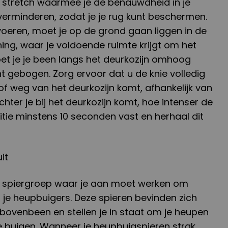
le stretch waarmee je de benauwdheid in je
verminderen, zodat je je rug kunt beschermen.
voeren, moet je op de grond gaan liggen in de
ng, waar je voldoende ruimte krijgt om het
et je je been langs het deurkozijn omhoog
ht gebogen. Zorg ervoor dat u de knie volledig
 of weg van het deurkozijn komt, afhankelijk van
hter je bij het deurkozijn komt, hoe intenser de
sitie minstens 10 seconden vast en herhaal dit
it
e spiergroep waar je aan moet werken om
ijn je heupbuigers. Deze spieren bevinden zich
bovenbeen en stellen je in staat om je heupen
te buigen. Wanneer je heupbuigspieren strak