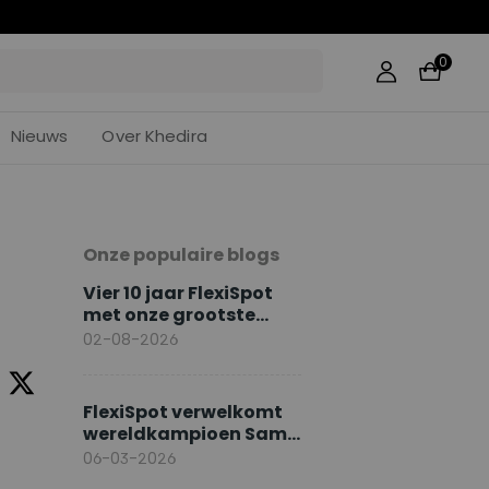
:
28
0
Nieuws
Over Khedira
Onze populaire blogs
Vier 10 jaar FlexiSpot
met onze grootste
jubileumacties
02-08-2026
FlexiSpot verwelkomt
wereldkampioen Sami
Khedira als Europese
06-03-2026
merkambassadeur