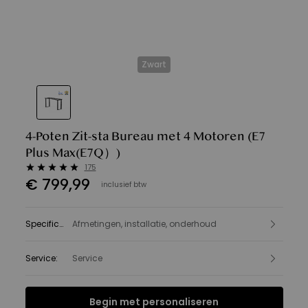
Zwart
4-Poten Zit-sta Bureau met 4 Motoren
(E7
Plus Max(E7Q）)
175
€
799
,
99
inclusief btw
Specificatie
Afmetingen, installatie, onderhoud
:
Service
:
Service
Begin met personaliseren