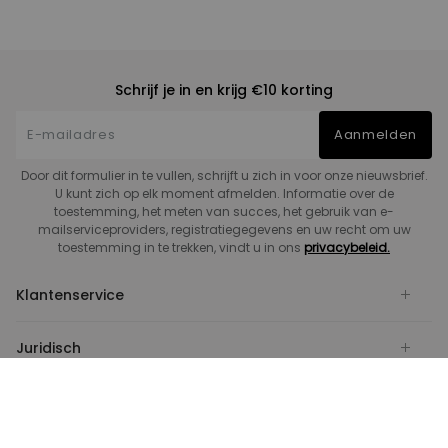
Schrijf je in en krijg €10 korting
Aanmelden
Door dit formulier in te vullen, schrijft u zich in voor onze nieuwsbrief.
U kunt zich op elk moment afmelden. Informatie over de
toestemming, het meten van succes, het gebruik van e-
mailserviceproviders, registratiegegevens en uw recht om uw
toestemming in te trekken, vindt u in ons
privacybeleid.
Klantenservice
Juridisch
Informatiecentrum