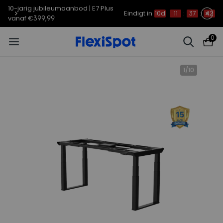
10-jarig jubileumaanbod | E7 Plus
Eindigt in
10d
11
:
37
:
41
vanaf €399,99
0
1
/
10