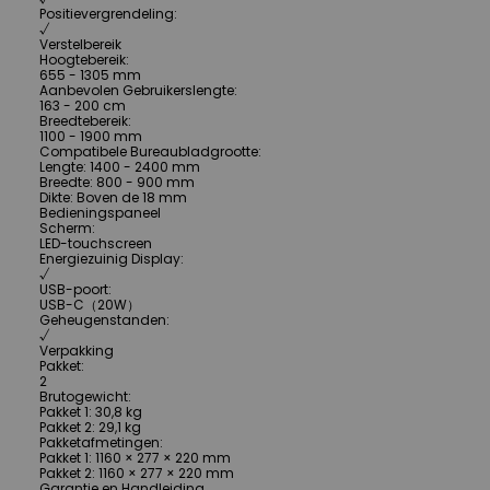
Positievergrendeling
:
√
Verstelbereik
Hoogtebereik
:
655 - 1305 mm
Aanbevolen Gebruikerslengte
:
163 - 200 cm
Breedtebereik
:
1100 - 1900 mm
Compatibele Bureaubladgrootte
:
Lengte: 1400 - 2400 mm
Breedte: 800 - 900 mm
Dikte: Boven de 18 mm
Bedieningspaneel
Scherm
:
LED-touchscreen
Energiezuinig Display
:
√
USB-poort
:
USB-C（20W）
Geheugenstanden
:
√
Verpakking
Pakket
:
2
Brutogewicht
:
Pakket 1: 30,8 kg
Pakket 2: 29,1 kg
Pakketafmetingen
:
Pakket 1: 1160 × 277 × 220 mm
Pakket 2: 1160 × 277 × 220 mm
Garantie en Handleiding