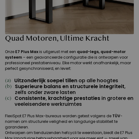
Quad Motoren, Ultime Kracht
Onze
E7 Plus Max
is uitgerust met een
quad-legs, quad-motor
systeem
– een geavanceerde configuratie die is ontworpen voor
professioneel prestatieniveau. Elke motor werkt onafhankelijk, maar
perfect gesynchroniseerd, en levert:
Uitzonderlijk soepel tillen
op alle hoogtes
(a)
Superieure balans en structurele integriteit
,
(b)
zelfs onder zware lasten
Consistente, krachtige prestaties
in grotere en
(c)
veeleisendere werkruimtes
FlexiSpot E7 Plus Max-bureaus worden getest volgens de
TÜV
-
normen om structurele veiligheid en langdurige stabiliteit te
garanderen.
Ontworpen om tienduizenden hefcycli te weerstaan, biedt de E7 Plus
Max langdurige betrouwbaarheid voor wie meer eist — zowel van