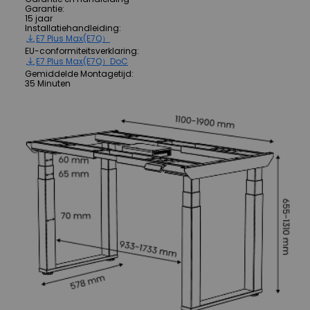
Garantie
:
15 jaar
Installatiehandleiding
:
E7 Plus Max(E7Q）
EU-conformiteitsverklaring
:
E7 Plus Max(E7Q）DoC
Gemiddelde Montagetijd
:
35 Minuten