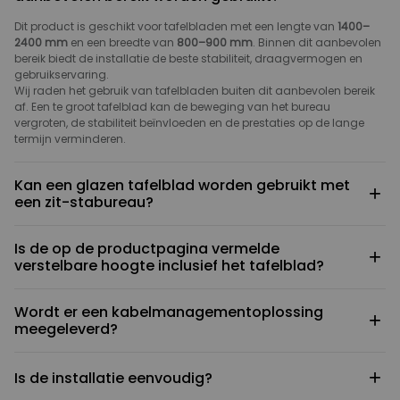
Dit product is geschikt voor tafelbladen met een lengte van
1400–
2400 mm
en een breedte van
800–900 mm
. Binnen dit aanbevolen
bereik biedt de installatie de beste stabiliteit, draagvermogen en
gebruikservaring.
Wij raden het gebruik van tafelbladen buiten dit aanbevolen bereik
af. Een te groot tafelblad kan de beweging van het bureau
vergroten, de stabiliteit beïnvloeden en de prestaties op de lange
termijn verminderen.
Kan een glazen tafelblad worden gebruikt met
+
een zit-stabureau?
Wij raden dit af. Het bureauframe moet met schroeven aan het
Is de op de productpagina vermelde
tafelblad worden bevestigd, maar glas is hiervoor niet geschikt.
+
verstelbare hoogte inclusief het tafelblad?
Daarnaast stelt glas hogere eisen aan draagkracht en veiligheid.
Daarom adviseren wij een compatibel materiaal zoals hout voor het
Nee. De minimale en maximale hoogte die op de productpagina
tafelblad.
Wordt er een kabelmanagementoplossing
wordt weergegeven, hebben uitsluitend betrekking op het
+
meegeleverd?
bureauframe en zijn
exclusief de dikte van het tafelblad
.
De uiteindelijke werkhoogte wordt daardoor hoger, afhankelijk van
De E7 Plus Max is uitgerust met een gaas-
de dikte van het gekozen tafelblad.
+
Is de installatie eenvoudig?
kabelmanagementoplossing, waarmee de control box en
stroomkabels van het bureauframe kunnen worden opgeborgen en