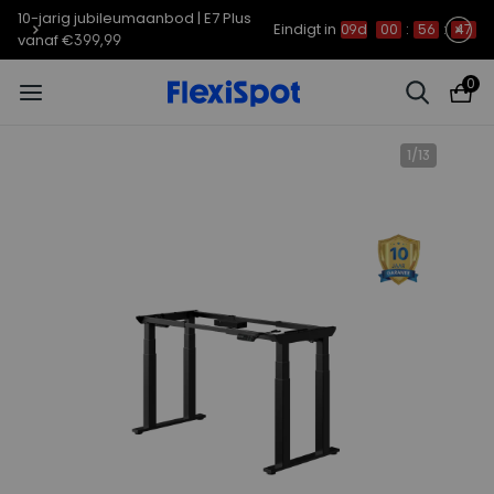
10-jarig jubileumaanbod | E7 Plus
Eindigt in
09d
00
:
56
:
45
vanaf €399,99
0
1
/
13