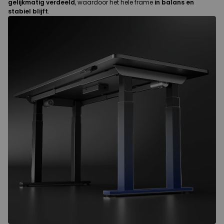
gelijkmatig verdeeld
, waardoor het hele frame
in balans en
stabiel blijft
.