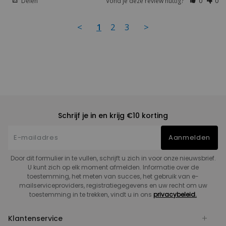
Delen
Vond je deze review nuttig?
0
0
<
1
2
3
>
Schrijf je in en krijg €10 korting
Aanmelden
Door dit formulier in te vullen, schrijft u zich in voor onze nieuwsbrief.
U kunt zich op elk moment afmelden. Informatie over de
toestemming, het meten van succes, het gebruik van e-
mailserviceproviders, registratiegegevens en uw recht om uw
toestemming in te trekken, vindt u in ons
privacybeleid.
Klantenservice