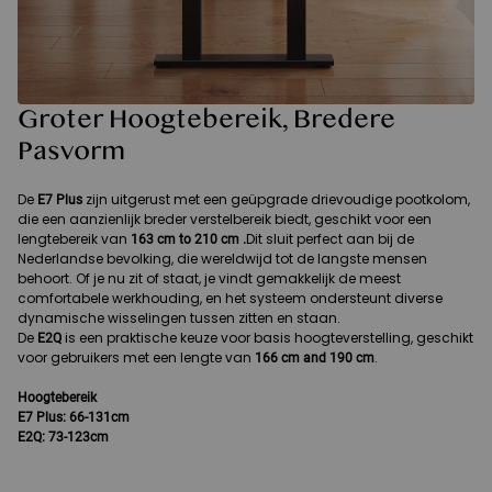
Groter Hoogtebereik, Bredere
Pasvorm
De
zijn uitgerust met een geüpgrade drievoudige pootkolom,
E7 Plus
die een aanzienlijk breder verstelbereik biedt, geschikt voor een
lengtebereik van
Dit sluit perfect aan bij de
163 cm to 210 cm .
Nederlandse bevolking, die wereldwijd tot de langste mensen
behoort. Of je nu zit of staat, je vindt gemakkelijk de meest
comfortabele werkhouding, en het systeem ondersteunt diverse
dynamische wisselingen tussen zitten en staan.
De
is een praktische keuze voor basis hoogteverstelling, geschikt
E2Q
voor gebruikers met een lengte van
.
166 cm and 190 cm
Hoogtebereik
E7 Plus: 66-131cm
E2Q: 73-123cm