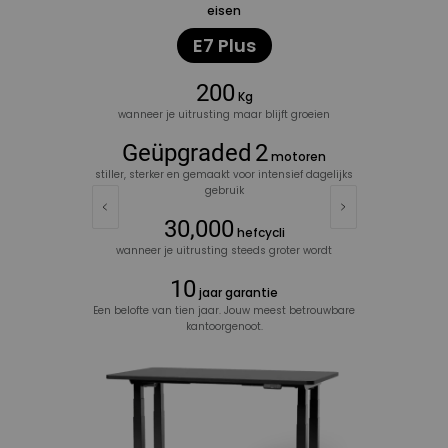
eisen
E7 Plus
200
Kg
wanneer je uitrusting maar blijft groeien
Geüpgraded
2
motoren
stiller, sterker en gemaakt voor intensief dagelijks
gebruik
30,000
hefcycli
wanneer je uitrusting steeds groter wordt
10
jaar garantie
Een belofte van tien jaar. Jouw meest betrouwbare
kantoorgenoot.