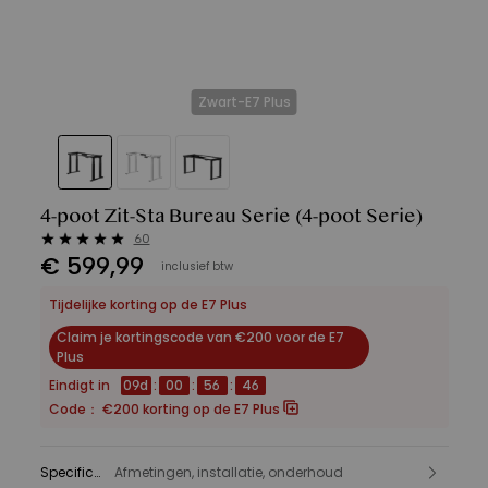
Zwart-E7 Plus
4-poot Zit-Sta Bureau Serie
(4-poot Serie)
60
€
599
,
99
inclusief btw
Tijdelijke korting op de E7 Plus
Claim je kortingscode van €200 voor de E7
Plus
Eindigt in
09
d
:
00
:
56
:
44
Code：
€200 korting op de E7 Plus
Specificatie
Afmetingen, installatie, onderhoud
: