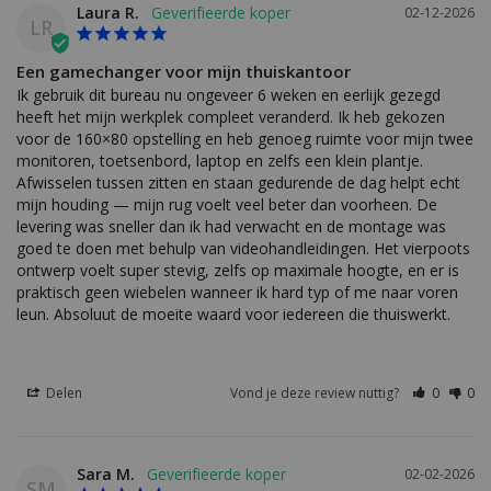
Laura R.
02-12-2026
LR
Een gamechanger voor mijn thuiskantoor
Ik gebruik dit bureau nu ongeveer 6 weken en eerlijk gezegd 
heeft het mijn werkplek compleet veranderd. Ik heb gekozen 
voor de 160×80 opstelling en heb genoeg ruimte voor mijn twee 
monitoren, toetsenbord, laptop en zelfs een klein plantje. 
Afwisselen tussen zitten en staan gedurende de dag helpt echt 
mijn houding — mijn rug voelt veel beter dan voorheen. De 
levering was sneller dan ik had verwacht en de montage was 
goed te doen met behulp van videohandleidingen. Het vierpoots 
ontwerp voelt super stevig, zelfs op maximale hoogte, en er is 
praktisch geen wiebelen wanneer ik hard typ of me naar voren 
leun. Absoluut de moeite waard voor iedereen die thuiswerkt.
Delen
Vond je deze review nuttig?
0
0
Sara M.
02-02-2026
SM