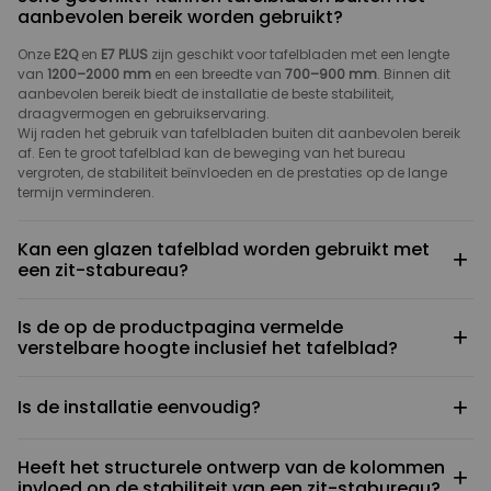
aanbevolen bereik worden gebruikt?
Onze
E2Q
en
E7 PLUS
zijn geschikt voor tafelbladen met een lengte
van
1200–2000 mm
en een breedte van
700–900 mm
. Binnen dit
aanbevolen bereik biedt de installatie de beste stabiliteit,
draagvermogen en gebruikservaring.
Wij raden het gebruik van tafelbladen buiten dit aanbevolen bereik
af. Een te groot tafelblad kan de beweging van het bureau
vergroten, de stabiliteit beïnvloeden en de prestaties op de lange
termijn verminderen.
Kan een glazen tafelblad worden gebruikt met
+
een zit-stabureau?
Wij raden dit af. Het bureauframe moet met schroeven aan het
Is de op de productpagina vermelde
tafelblad worden bevestigd, maar glas is hiervoor niet geschikt.
+
verstelbare hoogte inclusief het tafelblad?
Daarnaast stelt glas hogere eisen aan draagkracht en veiligheid.
Daarom adviseren wij een compatibel materiaal zoals hout voor het
Nee. De minimale en maximale hoogte die op de productpagina
tafelblad.
+
Is de installatie eenvoudig?
wordt weergegeven, hebben uitsluitend betrekking op het
bureauframe en zijn
exclusief de dikte van het tafelblad
.
De uiteindelijke werkhoogte wordt daardoor hoger, afhankelijk van
Ja. Het product wordt geleverd met een gedetailleerde,
de dikte van het gekozen tafelblad.
Heeft het structurele ontwerp van de kolommen
geïllustreerde montagehandleiding. Door de stappen te volgen kan
+
invloed op de stabiliteit van een zit-stabureau?
de installatie eenvoudig worden uitgevoerd. De meeste gebruikers