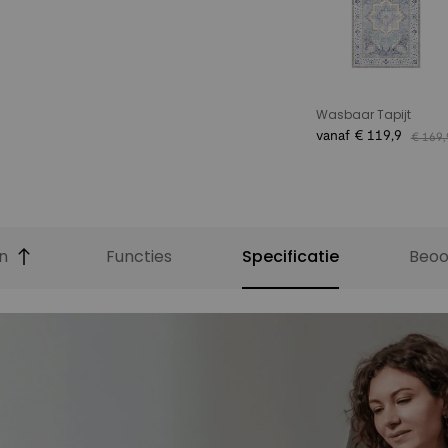
Wasbaar Tapijt
vanaf € 119,9
€ 169,
9
9
n
Functies
Specificatie
Beoo