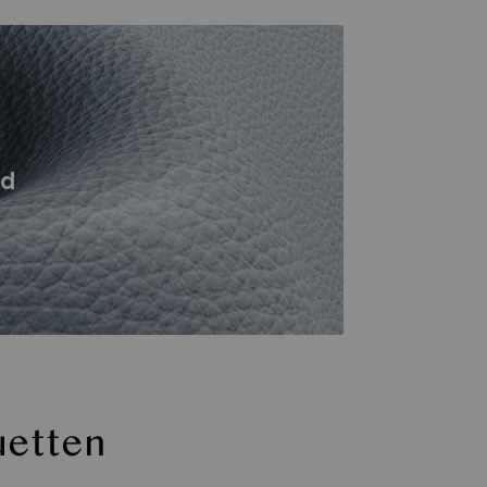
nd
uetten