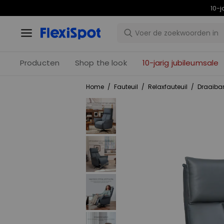
10-j
Producten
Shop the look
10-jarig jubileumsale
Home
/
Fauteuil
/
Relaxfauteuil
/
Draaibar