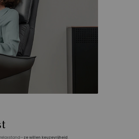
st
 relaxstand—
ze willen keuzevrijheid
.