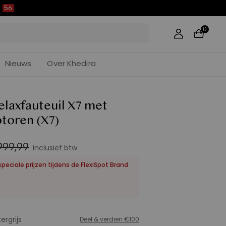
:
55
0
Nieuws
Over Khedira
elaxfauteuil X7 met
otoren
(X7)
999,99
inclusief btw
speciale prijzen tijdens de FlexiSpot Brand
ergrijs
Deel & verdien €100