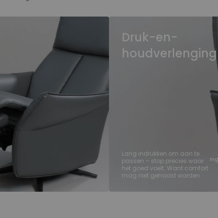
Druk-en-
houdverlenging
Lang indrukken om aan te
In
passen – stop precies waar
het goed voelt. Want comfort
mag niet gehaast worden.