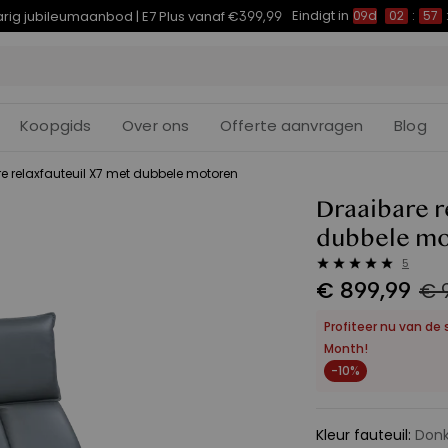
Eindigt in
arig jubileumaanbod | E7 Plus vanaf €399,99
09d
02
:
57
Koopgids
Over ons
Offerte aanvragen
Blog
e relaxfauteuil X7 met dubbele motoren
Draaibare r
dubbele m
5
€
899
,
99
€ 
Profiteer nu van de 
Month!
-10%
Kleur fauteuil
:
Donk