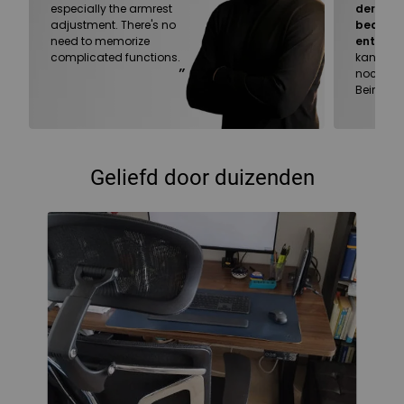
especially the armrest
der Stuhl
adjustment. There's no
bequem
need to memorize
entspa
complicated functions.
kann man
”
noch Auf
Beiräten
Geliefd door duizenden