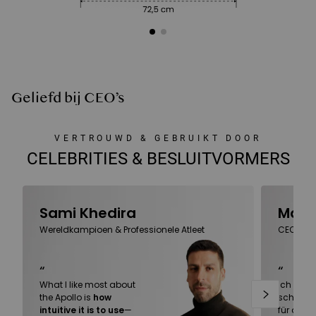
Geliefd bij CEO’s
VERTROUWD & GEBRUIKT DOOR
CELEBRITIES & BESLUITVORMERS
Sami Khedira
Marc
Wereldkampioen & Professionele Atleet
CEO van
“
“
What I like most about
Ich habe 
the Apollo is
how
schlecht
intuitive it is to use
—
für alle 