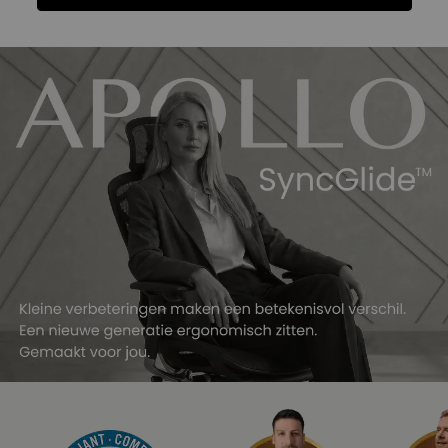
Functies
Specificatie
Geliefd bij CEO’s
Beoordelingen
Functies