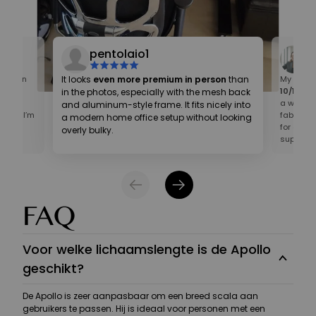
pentolaio1
ey even
It looks
even more premium in person
than
My first 
 is
10/10
! On
in the photos, especially with the mesh back
t
a well-cr
and aluminum-style frame. It fits nicely into
tail. I’m
fabric te
a modern home office setup without looking
pay
for an ho
overly bulky.
supportiv
FAQ
Voor welke lichaamslengte is de Apollo
geschikt?
De Apollo is zeer aanpasbaar om een breed scala aan
gebruikers te passen. Hij is ideaal voor personen met een