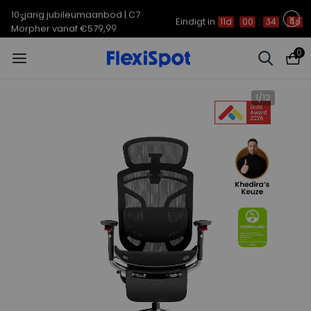
10-jarig jubileumaanbod | C7
Eindigt in
11d
00
:
34
:
45
Morpher vanaf €579,99
0
1
/
12