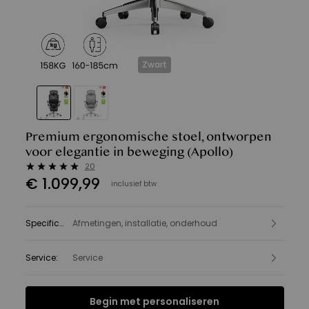
Zwart
Premium ergonomische stoel, ontworpen
voor elegantie in beweging
(Apollo)
20
€
1.099
,
99
inclusief btw
Specificatie
Afmetingen, installatie, onderhoud
:
Service
:
Service
Begin met personaliseren