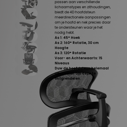
passen aan verschillende
lichaamstypes en zithoudingen,
biedt de 4D hoofdsteun
meerdirectionele aanpassingen
om je hoofd en nek precies daar
te ondersteunen waar je het
nodig hebt.
As 1: 45° Hoek
As 2: 160° Rotatie, 30 cm
Hoogte
As 3: 120° Rotatie
Voor- en Achterwaarts: 15
Niveaus
Duw de hoofdsteun helemaal
naar voren om deze te
ontgrendelen.