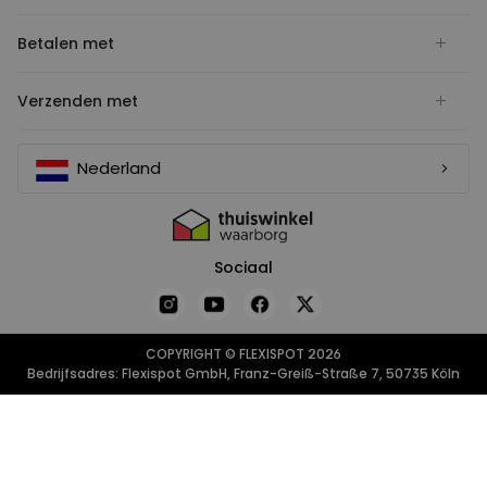
Betalen met
Verzenden met
Nederland
Sociaal
COPYRIGHT © FLEXISPOT 2026
Bedrijfsadres: Flexispot GmbH, Franz-Greiß-Straße 7, 50735 Köln