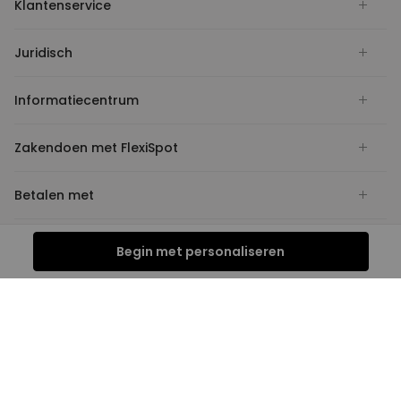
Klantenservice
Juridisch
Informatiecentrum
Zakendoen met FlexiSpot
Betalen met
Verzenden met
Begin met personaliseren
Nederland
Sociaal