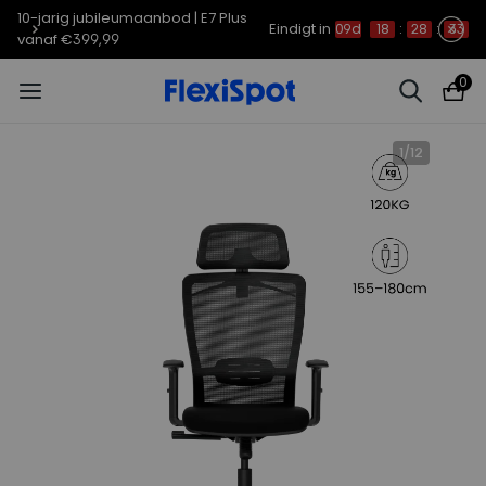
10-jarig jubileumaanbod | E7 Plus
Eindigt in
09d
18
:
28
:
33
vanaf €399,99
0
1
/
12