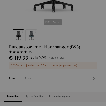
BS3-Zwart
Bureaustoel met kleerhanger
(BS3)
27
€
119
,
99
€ 149,99
inclusief btw
10-jarig jubileum | 30 dagen prijsgarantie
Service
:
Service
Functies
Specificatie
Beoordelingen
Functies