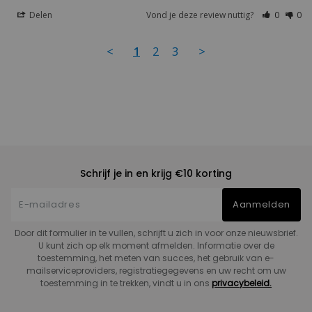
Delen
Vond je deze review nuttig?
0
0
<
1
2
3
>
Schrijf je in en krijg €10 korting
Aanmelden
Door dit formulier in te vullen, schrijft u zich in voor onze nieuwsbrief.
U kunt zich op elk moment afmelden. Informatie over de
toestemming, het meten van succes, het gebruik van e-
mailserviceproviders, registratiegegevens en uw recht om uw
toestemming in te trekken, vindt u in ons
privacybeleid.