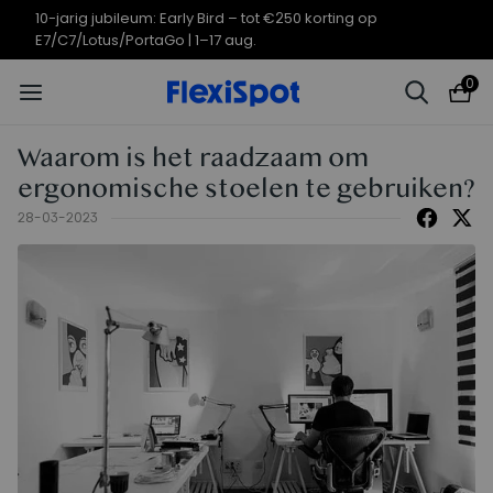
10-jarig jubileumaanbod | E7 Plus
Eindigt in
09d
03
:
26
:
29
vanaf €399,99
0
Waarom is het raadzaam om
ergonomische stoelen te gebruiken?
28-03-2023