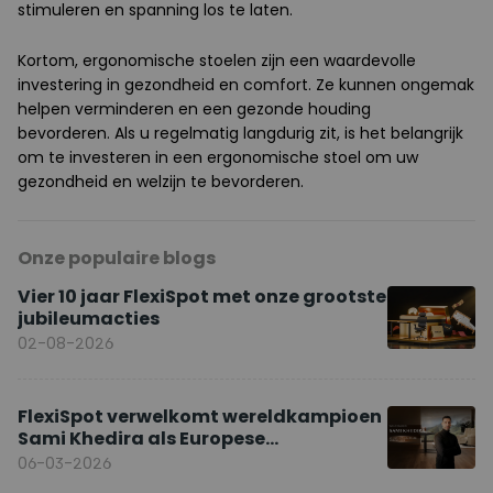
stimuleren en spanning los te laten.
Kortom, ergonomische stoelen zijn een waardevolle
investering in gezondheid en comfort. Ze kunnen ongemak
helpen verminderen en een gezonde houding
bevorderen. Als u regelmatig langdurig zit, is het belangrijk
om te investeren in een ergonomische stoel om uw
gezondheid en welzijn te bevorderen.
Onze populaire blogs
Vier 10 jaar FlexiSpot met onze grootste
jubileumacties
02-08-2026
FlexiSpot verwelkomt wereldkampioen
Sami Khedira als Europese
merkambassadeur
06-03-2026