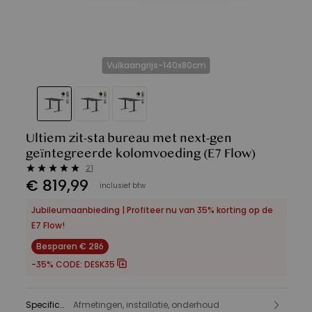
Vulkaangrijs-140x80cm
Ultiem zit-sta bureau met next-gen
geïntegreerde kolomvoeding
(E7 Flow)
21
€
819
,
99
inclusief btw
Jubileumaanbieding | Profiteer nu van 35% korting op de
E7 Flow!
Besparen € 286
-35% CODE:
DESK35
Specificatie
Afmetingen, installatie, onderhoud
: