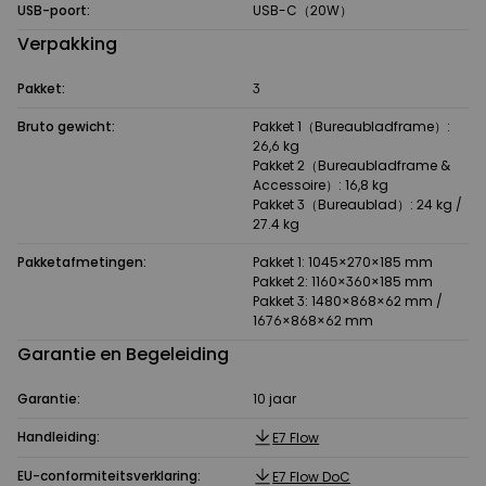
USB-poort:
USB-C（20W）
Verpakking
Pakket:
3
Bruto gewicht:
Pakket 1（Bureaubladframe）:
26,6 kg
Pakket 2（Bureaubladframe &
Accessoire）: 16,8 kg
Pakket 3（Bureaublad）: 24 kg /
27.4 kg
Pakketafmetingen:
Pakket 1: 1045×270×185 mm
Pakket 2: 1160×360×185 mm
Pakket 3: 1480×868×62 mm /
1676×868×62 mm
Garantie en Begeleiding
Garantie:
10 jaar
Handleiding:
E7 Flow
EU-conformiteitsverklaring:
E7 Flow DoC