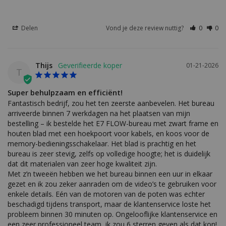
Delen
Vond je deze review nuttig?
0
0
Thijs
01-21-2026
T
Super behulpzaam en efficiënt!
Fantastisch bedrijf, zou het ten zeerste aanbevelen. Het bureau 
arriveerde binnen 7 werkdagen na het plaatsen van mijn 
bestelling – ik bestelde het E7 FLOW-bureau met zwart frame en 
houten blad met een hoekpoort voor kabels, en koos voor de 
memory-bedieningsschakelaar. Het blad is prachtig en het 
bureau is zeer stevig, zelfs op volledige hoogte; het is duidelijk 
dat dit materialen van zeer hoge kwaliteit zijn.

Met z’n tweeën hebben we het bureau binnen een uur in elkaar 
gezet en ik zou zeker aanraden om de video’s te gebruiken voor 
enkele details. Eén van de motoren van de poten was echter 
beschadigd tijdens transport, maar de klantenservice loste het 
probleem binnen 30 minuten op. Ongelooflijke klantenservice en 
een zeer professioneel team, ik zou 6 sterren geven als dat kon!