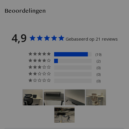
Daarom wordt het product momenteel alleen als complete set
verkocht en zijn losse tafelbladen of onderstellen niet afzonderlijk
Beoordelingen
verkrijgbaar.
4,9
Gebaseerd op 21 reviews
19
2
0
0
0