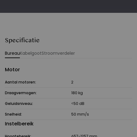
Specificatie
Bureau
Kabelgoot
Stroomverdeler
Motor
Aantal motoren:
2
Draagvermogen:
180 kg
Geluidsniveau:
<50 dB
Snelheid:
50 mm/s
Instelbereik
Hoogtebereik:
657-1257 mm