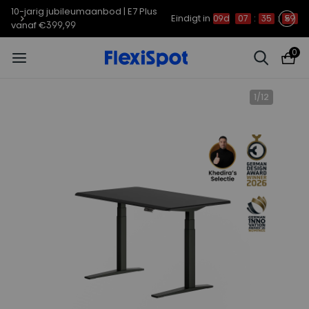
10-jarig jubileumaanbod | E7 Plus
Eindigt in
09d
07
:
35
:
57
vanaf €399,99
0
1
/
12