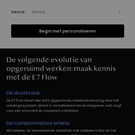
Service
:
Service
Begin met personaliseren
Functies
Specificatie
FAQ
Beoordelingen
Functies
De volgende evolutie van
opgeruimd werken: maak kennis
met de E7 Flow
De doorbraak
De E7 Flow levert een echt opgeruimde, kabelvrije ervaring door het
voedingssysteem direct in de hefkolommen te integreren, wat zorgt
voor een schonere en naadloze installatie.
De compromisloze erfenis
We hebben de kenmerkende stabiliteit met dubbele motor en het