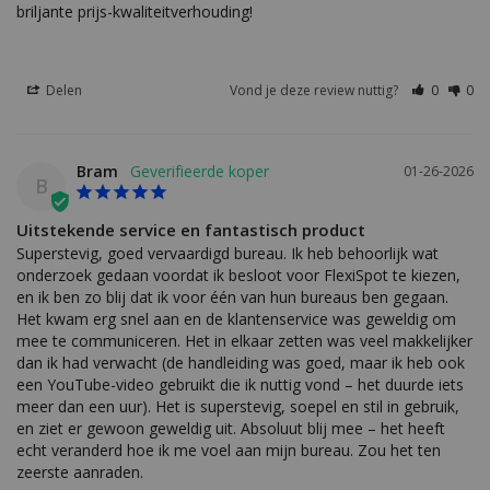
briljante prijs-kwaliteitverhouding!
Delen
Vond je deze review nuttig?
0
0
Bram
01-26-2026
B
Uitstekende service en fantastisch product
Superstevig, goed vervaardigd bureau. Ik heb behoorlijk wat 
onderzoek gedaan voordat ik besloot voor FlexiSpot te kiezen, 
en ik ben zo blij dat ik voor één van hun bureaus ben gegaan. 
Het kwam erg snel aan en de klantenservice was geweldig om 
mee te communiceren. Het in elkaar zetten was veel makkelijker 
dan ik had verwacht (de handleiding was goed, maar ik heb ook 
een YouTube-video gebruikt die ik nuttig vond – het duurde iets 
meer dan een uur). Het is superstevig, soepel en stil in gebruik, 
en ziet er gewoon geweldig uit. Absoluut blij mee – het heeft 
echt veranderd hoe ik me voel aan mijn bureau. Zou het ten 
zeerste aanraden.